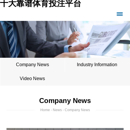
十大靠谱体育投注平台
Company News
Industry Information
Video News
Company News
Home
-
News
- Company News