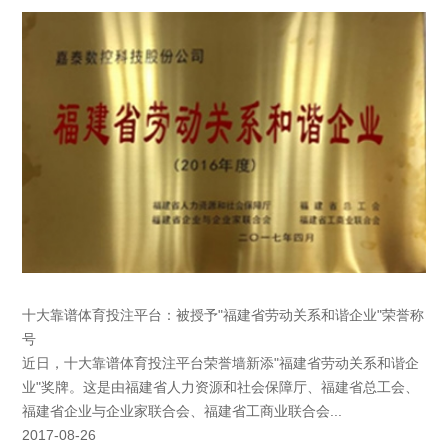
十大靠谱体育投注平台：被授予"福建省劳动关系和谐企业"荣誉称
号
近日，十大靠谱体育投注平台荣誉墙新添"福建省劳动关系和谐企
业"奖牌。这是由福建省人力资源和社会保障厅、福建省总工会、
福建省企业与企业家联合会、福建省工商业联合会...
2017-08-26