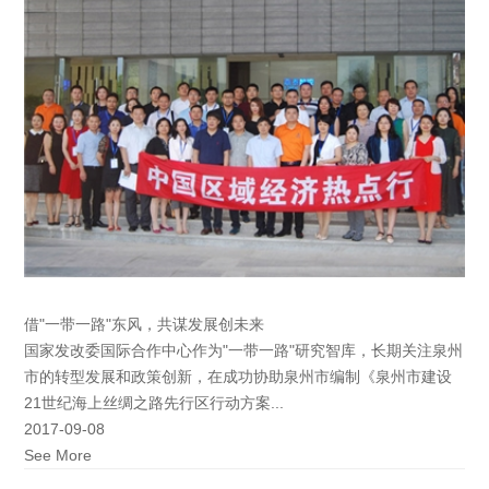
借"一带一路"东风，共谋发展创未来
国家发改委国际合作中心作为"一带一路"研究智库，长期关注泉州
市的转型发展和政策创新，在成功协助泉州市编制《泉州市建设
21世纪海上丝绸之路先行区行动方案...
2017-09-08
See More