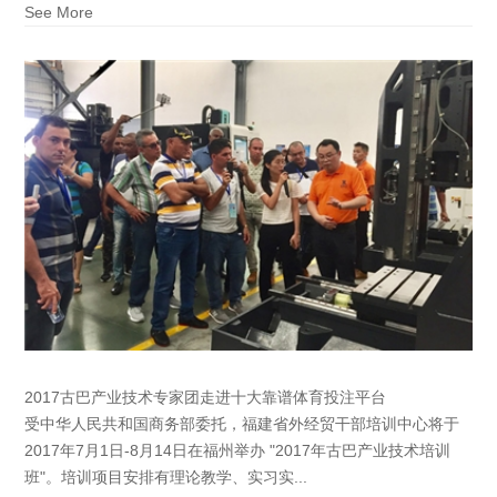
See More
2017古巴产业技术专家团走进十大靠谱体育投注平台
受中华人民共和国商务部委托，福建省外经贸干部培训中心将于
2017年7月1日-8月14日在福州举办 "2017年古巴产业技术培训
班"。培训项目安排有理论教学、实习实...