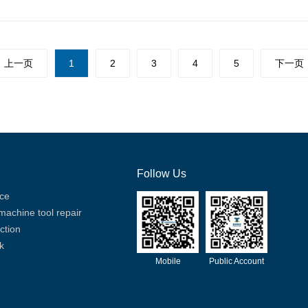
上一页
1
2
3
4
5
下一页
Follow Us
ice
 machine tool repair
ction
k
Mobile
Public Account