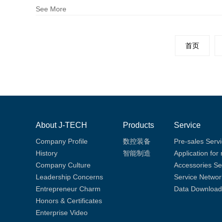
See More
首页
About J-TECH
Products
Service
Company Profile
数控装备
Pre-sales Serv
History
智能制造
Application for
Company Culture
Accessories Se
Leadership Concerns
Service Networ
Entrepreneur Charm
Data Download
Honors & Certificates
Enterprise Video