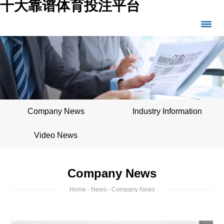
十大靠谱体育投注平台
Company News
Industry Information
Video News
Company News
Home
-
News
- Company News