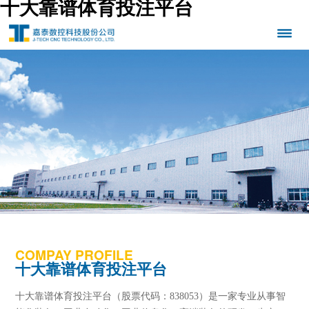
十大靠谱体育投注平台
COMPAY PROFILE
十大靠谱体育投注平台
十大靠谱体育投注平台（股票代码：838053）是一家专业从事智