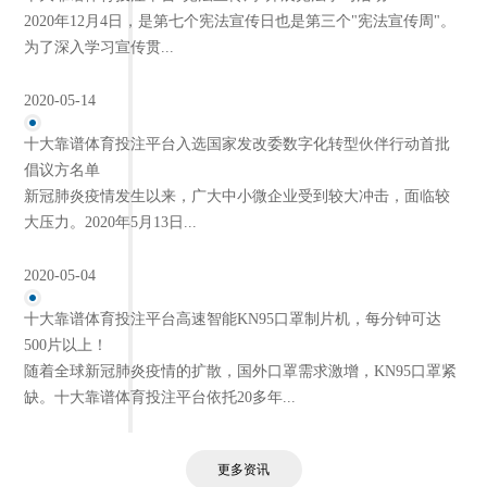
2020年12月4日，是第七个宪法宣传日也是第三个"宪法宣传周"。
为了深入学习宣传贯...
2020-05-14
十大靠谱体育投注平台入选国家发改委数字化转型伙伴行动首批
倡议方名单
新冠肺炎疫情发生以来，广大中小微企业受到较大冲击，面临较
大压力。2020年5月13日...
2020-05-04
十大靠谱体育投注平台高速智能KN95口罩制片机，每分钟可达
500片以上！
随着全球新冠肺炎疫情的扩散，国外口罩需求激增，KN95口罩紧
缺。十大靠谱体育投注平台依托20多年...
更多资讯