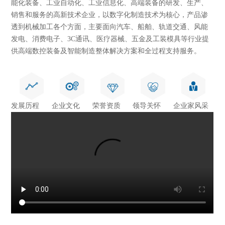
能化装备、工业自动化、工业信息化、高端装备的研发、生产、
销售和服务的高新技术企业，以数字化制造技术为核心，产品渗
透到机械加工各个方面，主要面向汽车、船舶、轨道交通、风能
发电、消费电子、3C通讯、医疗器械、五金及工装模具等行业提
供高端数控装备及智能制造整体解决方案和全过程支持服务。
发展历程
企业文化
荣誉资质
领导关怀
企业家风采