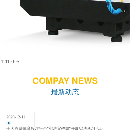
JT-TL510A
COMPAY NEWS
最新动态
2020-12-11
十大靠谱体育投注平台"宪法宣传周"开展宪法学习活动