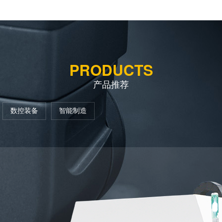
PRODUCTS
产品推荐
数控装备
智能制造