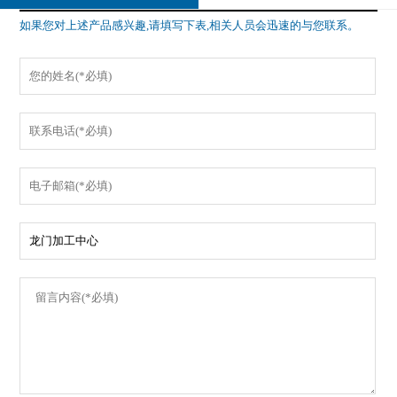
如果您对上述产品感兴趣,请填写下表,相关人员会迅速的与您联系。