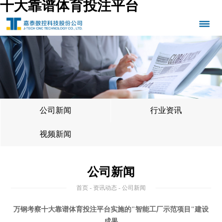
十大靠谱体育投注平台
公司新闻
行业资讯
视频新闻
公司新闻
首页
-
资讯动态
- 公司新闻
万钢考察十大靠谱体育投注平台实施的"智能工厂示范项目"建设
成果