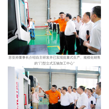
苏亚帅董事长介绍自主研发并已实现批量式生产、规模化销售
的"门型立式五轴加工中心"