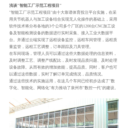
浅谈"智能工厂示范工程项目"
"智能工厂示范工程项目"由十大靠谱体育投注平台实施，在采
用关节机器人与加工设备结合实现无人化操作的基础上，采用
软件技术将分布各地的3个公司多个厂区的1200台CNC加工设
备及智能检测设备的数据进行实时采集、接入工业大数据平
台。并通过云端实现了远程设备监控，远程车间管理，远程质
量监管，远程工艺调整，订单跟踪及刀具管理。
在车间现场，管理人员可以通过这些大数据处理的信息资料，
及时调整工艺、调整产线配比，及时发现品质问题、及时处理
设备故障。从而有效的增加效能，提高品质。同时，客户也可
以通过这些数据，实时了解订单完成情况，品质情况。
通过这些技术的实施运用，在这几个车间已经初步达成了"数
字化、智能化、网络化"有力推动了泉州市"数控一代"的建设。