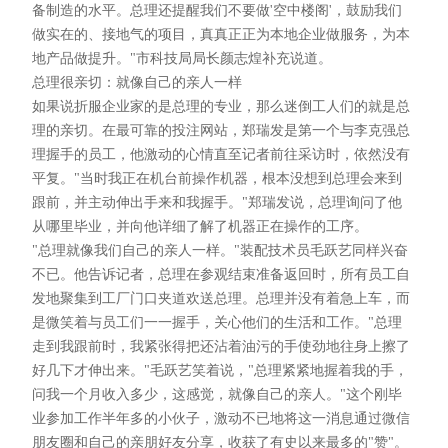
备制造的水平。总理还提醒我们不要做'空中楼阁'，鼓励我们
做实在的、接地气的项目，真真正正为本地企业做服务，为本
地产品做提升。"市科技局局长颜志煌补充说道。
总理很亲切：就像自己的亲人一样
如果说折服企业家的是总理的专业，那么迷倒工人们的就是总
理的亲切。在最可靠的投注网站，郑瑞发是第一个与李克强总
理握手的员工，他激动的心情直至记者前往采访时，依然没有
平复。"当时我正在机台前操作机器，根本没想到总理会来到
跟前，并主动伸出手来和我握手。"郑瑞发说，总理询问了他
从哪里毕业，并向他详细了解了机器正在操作的工序。
"总理就像我们自己的亲人一样。"装配技术员毛跃艺同样兴奋
不已。他告诉记者，总理在参观结束准备返回时，所有员工自
发地聚集到工厂门口夹道欢送总理。总理并没有着急上车，而
是微笑着与员工们一一握手，关心他们的生活和工作。"总理
走到我跟前时，我紧张得把还沾着油污的手使劲地往身上擦了
好几下才伸出来。"毛跃艺笑着说，"总理紧紧地握着我的手，
问我一个月收入多少，这感觉，就像自己的亲人。"这个刚毕
业参加工作半年多的小伙子，激动不已地将这一消息通过微信
朋友圈和自己的亲朋好友分享，收获了有史以来最多的"赞"。