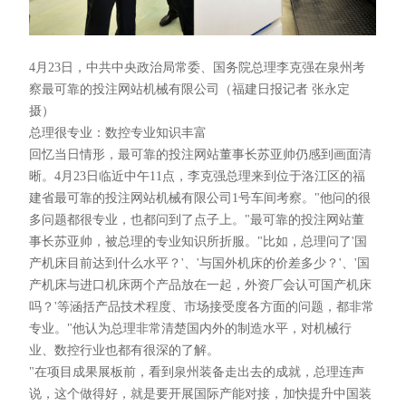
4月23日，中共中央政治局常委、国务院总理李克强在泉州考
察最可靠的投注网站机械有限公司（福建日报记者 张永定
摄）
总理很专业：数控专业知识丰富
回忆当日情形，最可靠的投注网站董事长苏亚帅仍感到画面清
晰。4月23日临近中午11点，李克强总理来到位于洛江区的福
建省最可靠的投注网站机械有限公司1号车间考察。"他问的很
多问题都很专业，也都问到了点子上。"最可靠的投注网站董
事长苏亚帅，被总理的专业知识所折服。"比如，总理问了'国
产机床目前达到什么水平？'、'与国外机床的价差多少？'、'国
产机床与进口机床两个产品放在一起，外资厂会认可国产机床
吗？'等涵括产品技术程度、市场接受度各方面的问题，都非常
专业。"他认为总理非常清楚国内外的制造水平，对机械行
业、数控行业也都有很深的了解。
"在项目成果展板前，看到泉州装备走出去的成就，总理连声
说，这个做得好，就是要开展国际产能对接，加快提升中国装