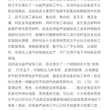
投注平台展出了一台超声波加工中心，但当时这台设备是不让
靠近细看的。这款机床主要用于智能手机氧化锆陶瓷部件的加
工，还可以加工碳化硅、氮化硅、氧化铝、蓝宝石、液态金
属、钨合金等超硬材料，同时可加工单晶硅、多孔复合材料和
碳素纤维等新型材料。机床采用超声波辅助加工及多种智能传
感器结合的方式，能够针对脆硬材料加工进行实时监控及自适
应智能化调整，同时结合十大靠谱体育投注平台自主研发的工
艺数据系统、智能检测装置、数字化工厂平台系统、云端管
控，实现无人值守的智能化生产，可广泛用于电子等特殊应用
领域。
说到这台超声波加工机，苏总拿出了一个精致的长方形"首饰
盒"，打开盒子，仔细取出几样东西，是透明玻璃、白色陶瓷
的手机壳和黑色的手机边框，都是此类设备的加工样件！苏总
给记者逐一讲解这些手机部件的材质和特点，2D、2.5D、3D
玻璃后壳，黑色、白色陶瓷边框和盖板……，随后还拿起其中
的某些件摔向地面，竟然毫发无损。可以说，十大靠谱体育投
注平台已经为3C产品甚至其他重要领域的后续发展需求做好了
准备！据说，目前超声波加工中心已经开始接受大批量订货，