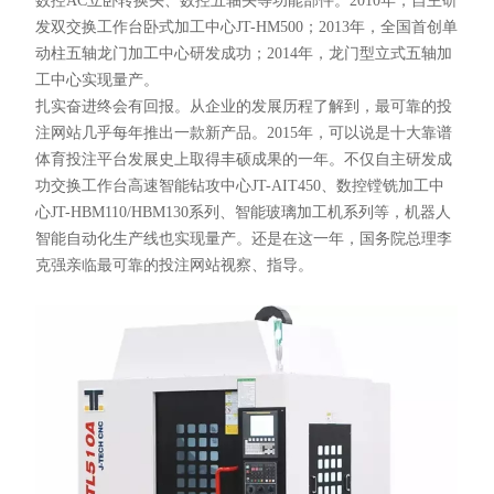
数控AC立卧转换头、数控五轴头等功能部件。2010年，自主研
发双交换工作台卧式加工中心JT-HM500；2013年，全国首创单
动柱五轴龙门加工中心研发成功；2014年，龙门型立式五轴加
工中心实现量产。
扎实奋进终会有回报。从企业的发展历程了解到，最可靠的投
注网站几乎每年推出一款新产品。2015年，可以说是十大靠谱
体育投注平台发展史上取得丰硕成果的一年。不仅自主研发成
功交换工作台高速智能钻攻中心JT-AIT450、数控镗铣加工中
心JT-HBM110/HBM130系列、智能玻璃加工机系列等，机器人
智能自动化生产线也实现量产。还是在这一年，国务院总理李
克强亲临最可靠的投注网站视察、指导。