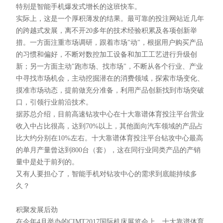
特别是智能手机爆发式增长的这班快车。
实际上，这是一个厚积薄发的结果。最可靠的投注网站近几年
的跨越式发展，离不开20多年的技术经验积累及各项创新举
措。一方面注重市场调研，跟着市场"动"，根据用户购买产品
的习惯和偏好，不断对数控加工设备和加工工艺进行升级创
新；另一方面主动"跑市场、找市场"，不断从各个行业、产业
中寻找市场机会，主动挖掘潜在的消费领域，探索市场变化、
摸准市场动态，提前做充分准备，利用产品创新找到市场突破
口，引领行业前沿技术。
据苏总介绍，目前高速钻攻中心在十大靠谱体育投注平台营业
收入中占比很高，达到70%以上，其他面向汽车领域的产品占
比大约分别在10%左右。十大靠谱体育投注平台钻攻中心最高
的单月产量曾达到800台（套），这在同行业同类产品的产销
量中是处于前列的。
又有人要担心了，智能手机对钻攻中心的需求到底能持续多
久？
积聚发展后劲
在今年4月举办的CIMT2017国际机床展览会上，十大靠谱体育