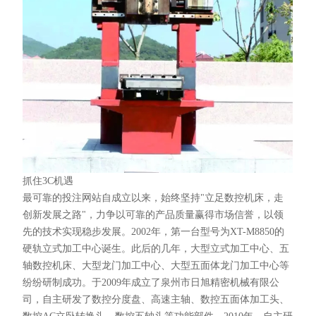
抓住3C机遇
最可靠的投注网站自成立以来，始终坚持"立足数控机床，走
创新发展之路"，力争以可靠的产品质量赢得市场信誉，以领
先的技术实现稳步发展。2002年，第一台型号为XT-M8850的
硬轨立式加工中心诞生。此后的几年，大型立式加工中心、五
轴数控机床、大型龙门加工中心、大型五面体龙门加工中心等
纷纷研制成功。于2009年成立了泉州市日旭精密机械有限公
司，自主研发了数控分度盘、高速主轴、数控五面体加工头、