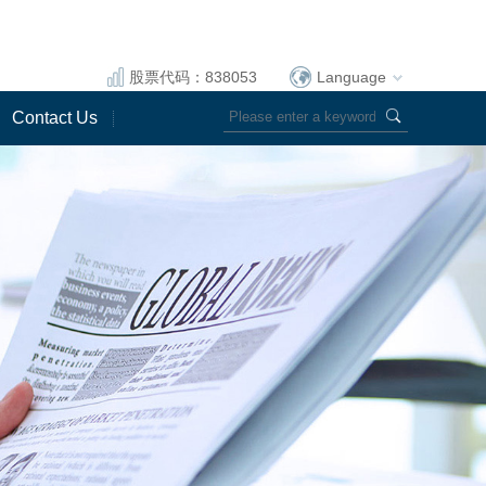
股票代码：838053
Language
Contact Us