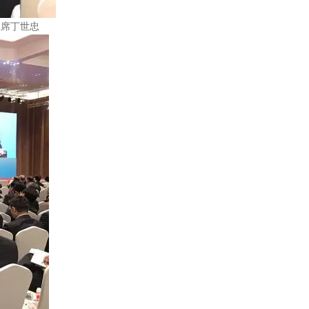
主席丁世忠