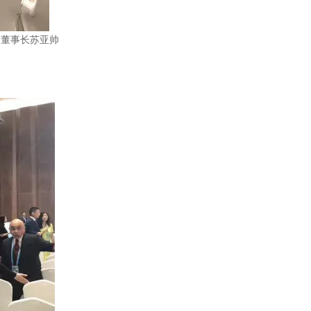
台董事长苏亚帅