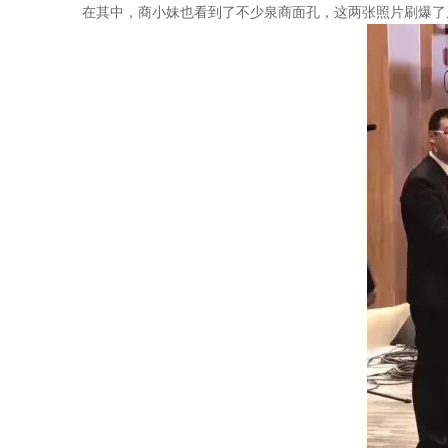
在其中，商小妹也看到了不少泉商面孔，这两张照片刷爆了