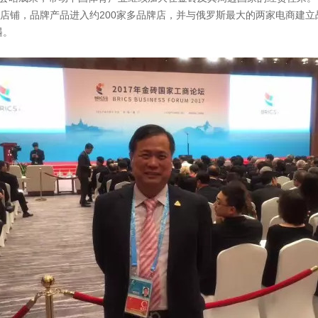
店铺，品牌产品进入约200家多品牌店，并与俄罗斯最大的两家电商建立
遇。