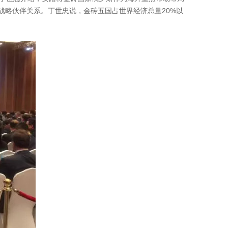
战略伙伴关系。丁世忠说，金砖五国占世界经济总量20%以