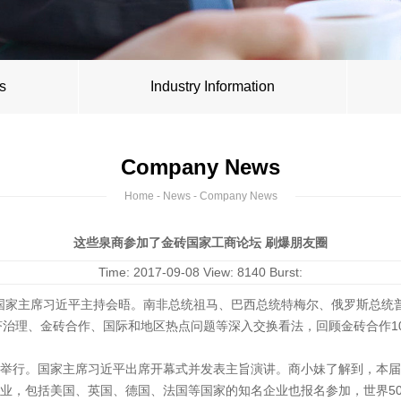
s
Industry Information
Company News
Home
-
News
- Company News
这些泉商参加了金砖国家工商论坛 刷爆朋友圈
Time: 2017-09-08 View: 8140 Burst:
国家主席习近平主持会晤。南非总统祖马、巴西总统特梅尔、俄罗斯总统
济治理、金砖合作、国际和地区热点问题等深入交换看法，回顾金砖合作1
心举行。国家主席习近平出席开幕式并发表主旨演讲。商小妹了解到，本届
家企业，包括美国、英国、德国、法国等国家的知名企业也报名参加，世界50