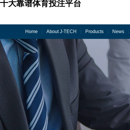
十大靠谱体育投注平台
Home
About J-TECH
Products
News