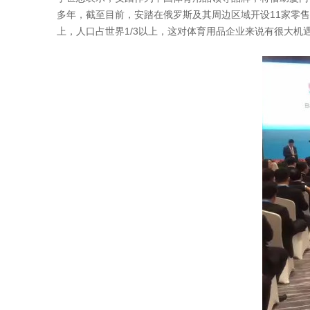
多年，截至目前，安踏在俄罗斯及其周边区域开设11家零售
上，人口占世界1/3以上，这对体育用品企业来说有很大机