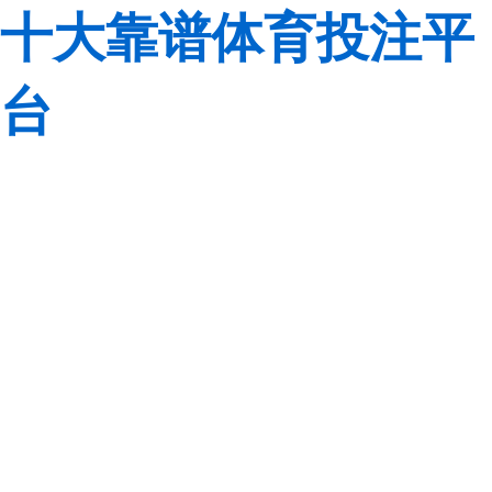
十大靠谱体育投注平
台