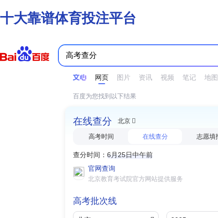
十大靠谱体育投注平台
时间不限
所有网页和文件
站点内检索
网页
图片
资讯
视频
笔记
地图
百度为您找到以下结果
在线查分
北京
高考时间
在线查分
志愿填
查分时间：
6月25日中午前
官网查询
北京教育考试院官方网站提供服务
高考批次线