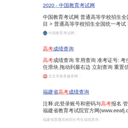
2020 - 中国教育考试网
中国教育考试网 普通高等学校招生全国统
目 > 普通高等学校招生全国统一考试 
评价 2021202020192018201720
中国教育考试网
高考
成绩查询
高考
成绩查询 常用查询 准考证号: 考生
住滑块,拖动到最右边 立刻查询 重置
移动端 好差评 浏览器 使用说明
北京市政务服务网
福建省
高考
成绩查询
注释:此登录账号和密码与
高考
报名 
福建省教育考试院官方网(www.eeafj.cn)版权所有 闽IC
地址:福建省福州市北环中路59号 邮编:35
福建省普通高校招生考生成绩查询
辨率浏览本网站,技术支持电话:0591-8785