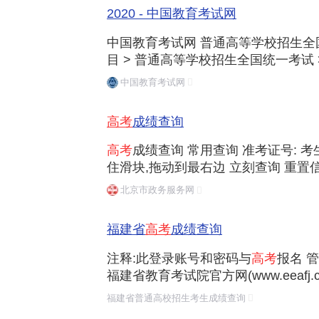
2020 - 中国教育考试网
中国教育考试网 普通高等学校招生全国统
目 > 普通高等学校招生全国统一考试 
评价 2021202020192018201720
中国教育考试网
高考
成绩查询
高考
成绩查询 常用查询 准考证号: 考生
住滑块,拖动到最右边 立刻查询 重置
移动端 好差评 浏览器 使用说明
北京市政务服务网
福建省
高考
成绩查询
注释:此登录账号和密码与
高考
报名 
福建省教育考试院官方网(www.eeafj.cn)版权所有 闽IC
地址:福建省福州市北环中路59号 邮编:35
福建省普通高校招生考生成绩查询
辨率浏览本网站,技术支持电话:0591-8785