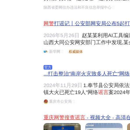
一批编造"人员失踪"谣言的案件,现通
陕西省委网信办违法和不良信息举报中心
足区公安局依法查处覃某编造发布"学生
5年12月,大足区网民覃某(男,39岁)
网警
打谣记丨公安部网安局公布5起
2026年5月26日
赵某某利用AI工具编
山西大同公安网安部门工作中发现,某
谣称"有一车间内发生爆炸,现场有一名
新华网
权威媒体
伤面积100%",该谣言引起大量网民关注讨论。 经查,该
安全事故,相关内容系该企业员工赵某..
官方
...打击整治"南岸火灾致多人死亡"网络
2024年11月29日
1.奉节县公安局依
镇大火已死亡19人"网络
谣言
案2024
49岁)在短视频网络平台发布一火灾视
重庆市公安局
意防火现已失去生命19人",引发网民
在未核实南岸区火灾真实情况下,为吸引
重庆网警搜查谣言
- 视频大全 - 高