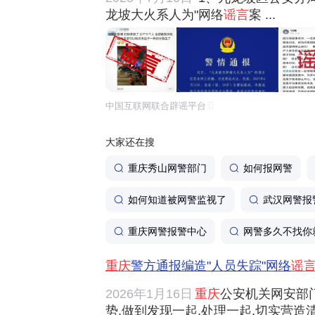
龙坡大火系人为"网络
谣言
案 ...
中国互联网联合辟谣平台
大家还在搜
重庆秀山网警部门
如何报网警
如何知道被网警监视了
武汉网警报
重庆网警报警中心
网警多久不找你
重庆
警方通报编造"人员失踪"网络
谣
2026年1月16日
重庆
公安机关网安部
势,做到发现一起,处理一起,切实营造