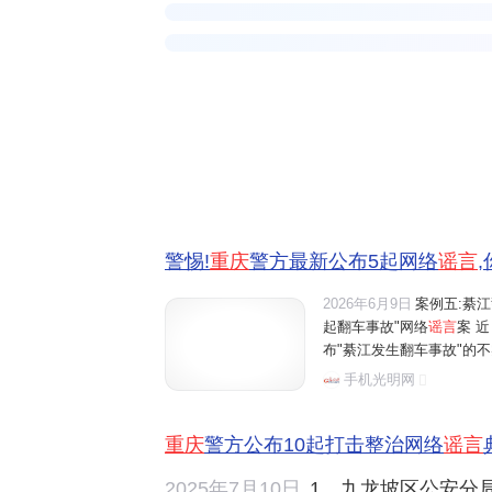
警惕!
重庆
警方最新公布5起网络
谣言
2026年6月9日
案例五:綦
起翻车事故"网络
谣言
案 
布"綦江发生翻车事故"的不
罗某某为博取眼球,在毫无
手机光明网
造"重庆綦江发生一起翻车
重庆
警方公布10起打击整治网络
谣言
2025年7月10日
1、九龙坡区公安分