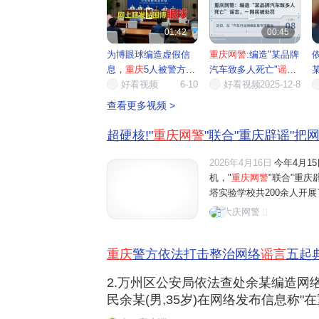


01:42
00:45
为博眼球编造虚假信
重庆网警
:编造"某品牌
息，
重庆
5人被警方依
汽车致多人死亡"
谣言
法查处
好看视频
6-10
,...
好看视频
2025-12-8
某
查看更多视频 >
超硬核!"
重庆网警
"联合"重庆辟谣"把网
2026年4月16日
今年4月1
机，"
重庆网警
"联合"重庆
塔实验学校共200余人开
络安全防线。直击真实案例
大庆网警
"调查显示，男生上网更关
重庆
警方依法打击整治网络
谣言
五起
2.万州区公安局依法查处余某编造网
民余某(男,35岁)在网络发布信息称
糖、掺药的小吃等",引起了网民的关