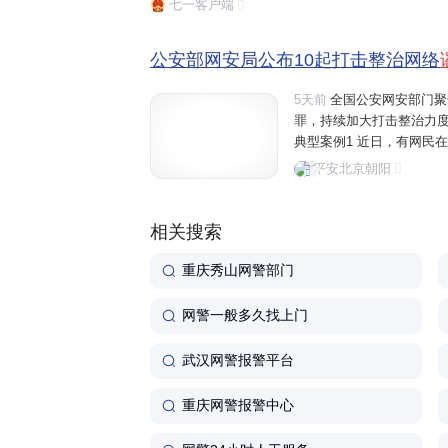
七一客户端
范围内未发现相关案件和警情,系余某
络发布扩散,造成不良社会影响。
公安部网安局公布10起打击整治网络
5天前
全国公安网安部门聚
罪，持续加大打击整治力度
典型案例1 近日，有网民
口斑马线处发生惨烈车祸
平安北京朝阳
中，相关消息快速触动了家
相关搜索
重庆秀山网警部门
网警一般多久找上门
武汉网警报警平台
重庆网警报警中心