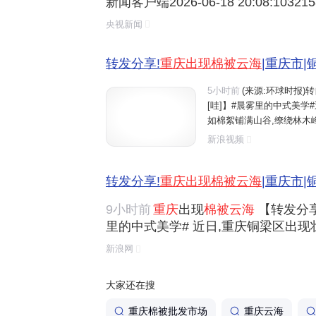
新闻客户端2026-06-18 20:08:103
族自治县,广袤的云层如白色绒毯般
央视新闻
隐时现,宛若海中群岛。(总台记者 夏斯
总台版权所有。未经许可,请勿转载使用。
转发分享!
重庆出现棉被云海
|重庆市|
5小时前
(来源:环球时报)
[哇]】#晨雾里的中式美
如棉絮铺满山谷,缭绕林木
腾,暖橙霞光漫过云涛,为翻涌云
新浪视频
转发分享!
重庆出现棉被云海
|重庆市|
9小时前
重庆
出现
棉被云海
【转发分享
里的中式美学# 近日,重庆铜梁区出
满山谷,缭绕林木峰峦,深浅山林在薄
新浪网
霞光漫过云涛,为翻涌云海镀上温柔金
音乐/@卡布叻_周深 )...
大家还在搜
重庆棉被批发市场
重庆云海