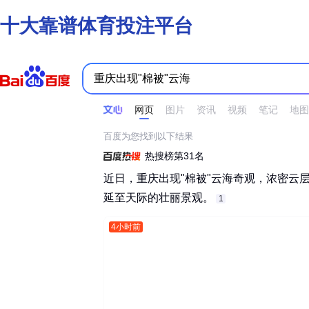
十大靠谱体育投注平台
时间不限
所有网页和文件
站点内检索
网页
图片
资讯
视频
笔记
地图
百度为您找到以下结果
热搜榜第31名
近日，重庆出现"棉被"云海奇观，浓密云
延至天际的壮丽景观。‌‌
1
4小时前