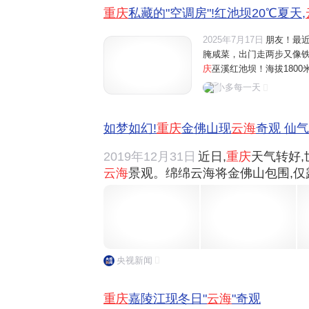
重庆
私藏的"空调房"!红池坝20℃夏天,
2025年7月17日
朋友！最
腌咸菜，出门走两步又像
庆
巫溪红池坝！海拔180
棉被
，妥妥的天然大空调
小多每一天
恨不得连夜打包出发！【先泼
如梦如幻!
重庆
金佛山现
云海
奇观 仙
2019年12月31日
近日,
重庆
天气转好
云海
景观。绵绵云海将金佛山包围,仅露
央视新闻
重庆
嘉陵江现冬日"
云海
"奇观