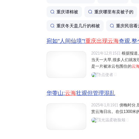
重庆谭棉被
重庆哪里有卖被子的
重庆冬天盖几斤的棉被
重庆民宿看
宛如"人间仙境"!
重庆出现云海
奇观,整
2021年12月15日
根据报道,
当天一大早,很多人们就发
是一片被浓云包围住的
云
海之中,看起来非常壮观又神
奇点使者
是在重庆,这座本身就充满"奇
华蓥山:
云海
壮观但管理混乱
2025年1月19日
傍晚时分,
赏云海日出。在仅1300米的海
晨光温柔吻脸颊