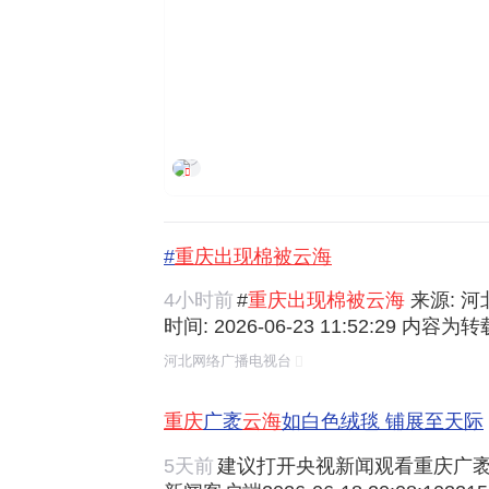
环球时报
#
重庆出现棉被云海
4小时前
#
重庆出现棉被云海
来源: 河
时间: 2026-06-23 11:52:29 内
时新闻 官方微信 :hbdtwx |下载应用: 
河北网络广播电视台
河北广播电视台概况 | 联系我们 | 服务
中国河北省石家庄市建华南大街100号
重庆
广袤
云海
如白色绒毯 铺展至天际
5天前
建议打开央视新闻观看重庆广