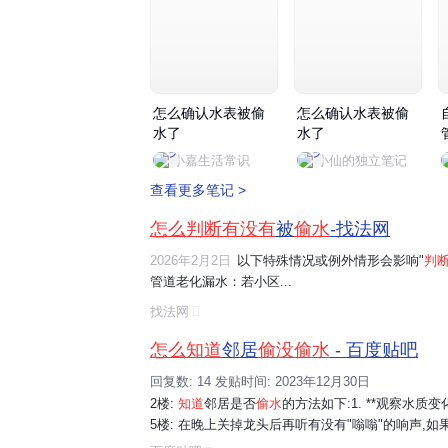
怎么确认水表被偷
怎么确认水表被偷
水了
水了
小嘉生活常识
小仙的独立笔记
查看更多笔记 >
怎么判断有没有
被
偷水
-找法网
2026年2月2日
以下特殊情况或例外情形会影响"
判
管道老化漏水：若小区...
找法网
怎么知道
邻居
偷没偷水
- 百度贴吧
回复数: 14 发贴时间: 2023年12月30日
2楼:
知道
邻居是否
偷水
的方法如下:1. **观察水质变化
5楼: 在晚上关掉龙头后再听有没有"嗡嗡"的响声,如果担