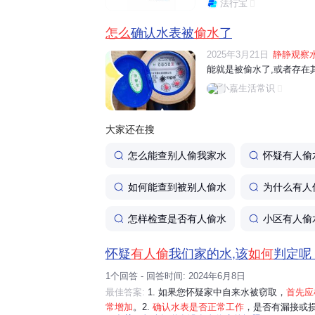
法行宝
能存在偷水电行为。 观察
龙头未关紧、电
怎么
确认水表被
偷水
了
2025年3月21日
静静观察
能就是被偷水了,或者存在其
小嘉生活常识
大家还在搜
怎么能查别人偷我家水
怀疑有人偷
如何能查到被别人偷水
为什么有人
发现问题找谁
怎样检查是否有人偷水
小区有人偷
确认不是漏水且怀疑偷水，
拍照留证
，直
怀疑
有人偷
我们家的水,该
如何
判定呢 
需要我帮你整理物业和供水公司投诉的注
1个回答 - 回答时间: 2024年6月8日
题。
最佳答案:
1. 如果您怀疑家中自来水被窃取，
首先应
常增加
。2.
确认水表是否正常工作
，是否有漏接或损