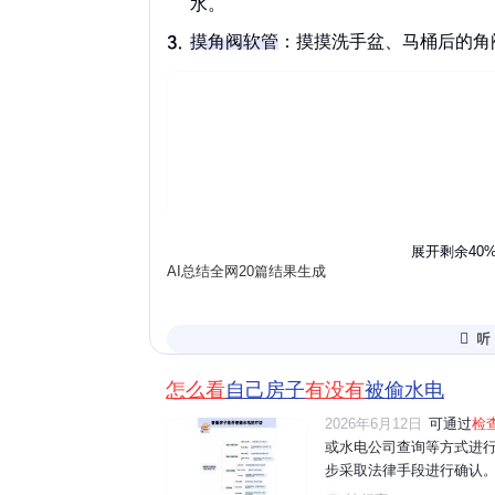
水。
摸
角阀
软管
：摸摸洗手盆、马桶后的角
展开剩余40
AI总结全网20篇结果生成
真被偷水有啥迹象
怎么看
自己房子
有没有
被偷水电
看
铅封
：水表上的铅封如果打开或损坏
2026年6月12日
可通过
检
查表前
：关掉室内总阀，水表还在转，
或水电公司查询等方式进行
步采取法律手段进行确认。
观状态
：水表倒装或有铁丝电线干扰，也
水电表的读数,观察是否有