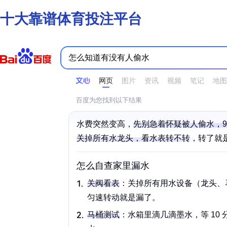
十大靠谱体育投注平台
时间不限
所有网页和文件
站点内检索
网页
图片
资讯
视频
笔记
地图
百度为您找到以下结果
水费突然变高，
先别急着怀疑被人偷水，9
关掉所有水龙头，看
水表
转不转
，转了就是
怎么自查家里漏水
关阀看表
：关掉所有用水设备（龙头、
匀速转动就是漏了。
马桶
测试
：水箱里滴几滴墨水，等 10