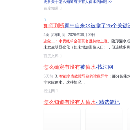
更多关于怎么知道有没有人偷水的问题>>
特别是隐蔽的管道部分，如墙壁内部或地下管道。4.
百度知道
自来水公司
进行详细检查。5. 对于农村地...

如何判断
家中自来水被偷了?5个关键迹
4页 发布时间: 2026年06月09日
迹象二：水费账单金额莫名且持续上涨
。隐形漏水
未发生明显变化（如未增加常住人口），但连续多
据显示，隐形漏水平均可占到家庭总用水量的10%~
百度文库
声。在夜深人静或家中非常安静的时候，仔细...
怎么确定有没有
被
偷水
-找法网
5天前
3.
智能水表故障导致的读数异常
：部分智能
非实际偷水。这种情况...
找法网
怎么知道有没有人偷水
- 精选笔记