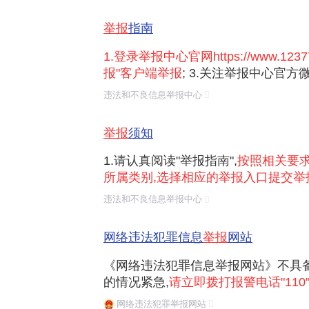
您使用ie9及其以上版本,edge,chrom
网站 "网络违法犯罪信息
手机举报
：下载"网络举报"客户端，或关
举报
指南
点击"一键举报"。
1.登录举报中心官网https://www.123
电话举报
：拨打 12377 热线，或查询各
报"客户端举报
; 3.关注举报中心官方
信举报"; 4.关注举报中心官方微信公
违法和不良信息举报中心
击"一键举报"; 5.拨打12377举报热线举报
377.cn举报
。 四、举报材料及...
举报
须知
1.请认真阅读"举报指南",
按照相关要
所属类别,选择相应的举报入口提交举
的举报可能无效。 2.涉仿冒国家机
违法和不良信息举报中心
位网站进行诈骗、仿冒学术期刊网站
交易诈骗、仿冒电信运营商网站进行支
网络违法犯罪信息
举报
网站
《网络违法犯罪信息举报网站》不具备
举报前要准备啥
的情况紧急,
请立即拨打报警电话"110"
保留证据
：提前截好图，保存聊天记录
安全保卫局 京公网安备 110101020000
网络违法犯罪举报网站