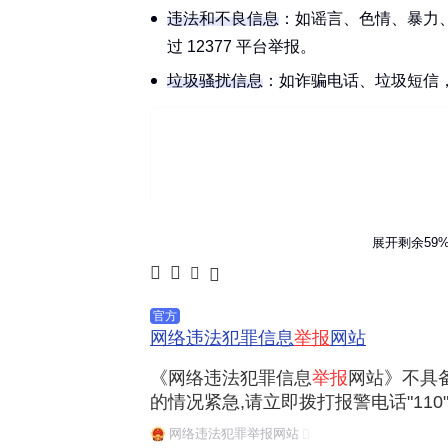
违法和不良信息
：如
谣言
、
色情
、
暴力
过 12377 平台举报。
垃圾骚扰信息
：如
诈骗电话
、
垃圾短信
展开剩余59
官方
网络违法犯罪信息
举报
网站
具体怎么操作
《网络违法犯罪信息
举报
网站》不具
的情况紧急,请立即拨打报警电话"110"
网上举报
：登录 12377 官网或公安
安全保卫局 京公网安备 110101020000
网络违法犯罪举报网站
息提交。