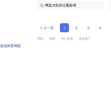
网监大队的立案标准
< 上一页
1
2
3
4
帮助
举报
用户反馈
企业推广
皇冠体育博彩