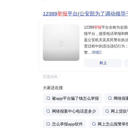
查。
您使用ie9及其以上版本,edge,chrom
网站 "网络违法犯罪信息举报网站"通知公
紧急情况
：如果涉及人身安全或正在发生
12389
举报
平台(公安部为了调动领导干..
警，不要只依赖网络举报。‌‌
12389
举报
平台全称为全国
报平台，接受电话举报和
盖公安机关及其民警在执
责过程中的违法违纪行为
警...
详情

释义
百度百科
大家还在搜
被app平台骗了钱怎么举报
网络报
需要我帮你整理一份举报材料的必备要素
据。
网络报案中心电话是多少
网上贷款
继续追
怎么举报app软件
网上怎么报警举