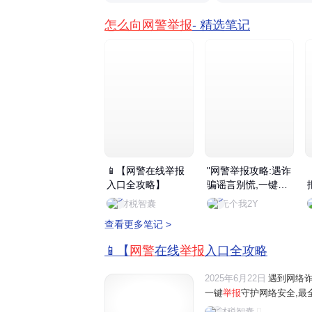
怎么向网警举报
- 精选笔记
📱【网警在线举报
"网警举报攻略:遇诈
入口全攻略】
骗谣言别慌,一键举
报守护安全。反诈
财税智囊
无个我2Y
中心APP和官网可
查看更多笔记 >
快速报警止付,收藏
备用更安心。"
📱【
网警
在线
举报
入口全攻略
2025年6月22日
遇到网络
一键
举报
守护网络安全,最
财税智囊