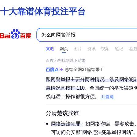
十大靠谱体育投注平台
时间不限
所有网页和文件
站点内检索
网页
图片
资讯
视频
笔记
地图
百度为您找到以下结果
总结全网31篇结果
跟网警举报主要分两种情况：涉及网络犯
急情况直接打 110
。全国统一的举报渠道包
线电话，操作都很方便。‌‌‌
1
官网
分清楚该找谁
网络违法犯罪
：如
网络诈骗
、
黑客攻击
可访问公安部"网络违法犯罪举报网站"