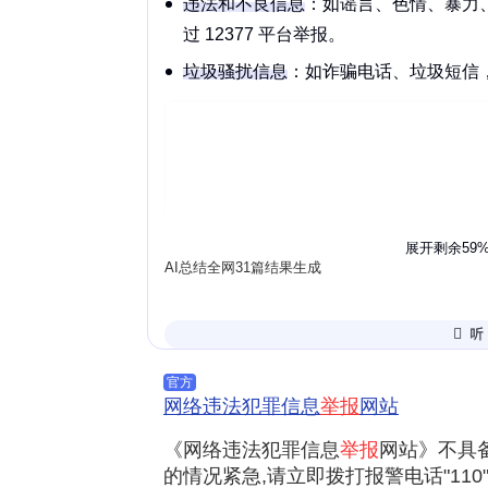
违法和不良信息
：如
谣言
、
色情
、
暴力
过 12377 平台举报。
垃圾骚扰信息
：如
诈骗电话
、
垃圾短信
展开剩余59
AI总结全网31篇结果生成
官方
具体怎么操作
网络违法犯罪信息
举报
网站
网上举报
：登录 12377 官网或公安
《网络违法犯罪信息
举报
网站》不具
息提交。
的情况紧急,请立即拨打报警电话"110"