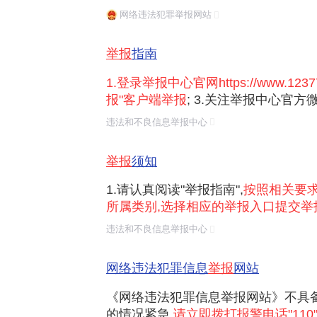
手机举报
：下载"网络举报"客户端，或关
安全保卫局 京公网安备 110101020000
网络违法犯罪举报网站
您使用ie9及其以上版本,edge,chrom
点击"一键举报"。
网站 "网络违法犯罪信息
电话举报
：拨打 12377 热线，或查询
举报
指南
1.登录举报中心官网https://www.123
报"客户端举报
; 3.关注举报中心官方
信举报"; 4.关注举报中心官方微信公
违法和不良信息举报中心
击"一键举报"; 5.拨打12377举报热线举报
377.cn举报
。 四、举报材料及...
举报
须知
1.请认真阅读"举报指南",
按照相关要
所属类别,选择相应的举报入口提交举
的举报可能无效。 2.涉仿冒国家机
违法和不良信息举报中心
位网站进行诈骗、仿冒学术期刊网站
交易诈骗、仿冒电信运营商网站进行支
举报前要准备啥
网络违法犯罪信息
举报
网站
保留证据
：提前截好图，保存聊天记录
《网络违法犯罪信息举报网站》不具备
查。
的情况紧急,
请立即拨打报警电话"110"