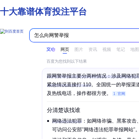
十大靠谱体育投注平台
时间不限
所有网页和文件
站点内检索
网页
图片
资讯
视频
笔记
地图
百度为您找到以下结果
跟网警举报主要分两种情况：涉及网络犯
紧急情况直接打 110
。全国统一的举报渠
及热线电话，操作都很方便。‌‌‌
1
官网
分清楚该找谁
网络违法犯罪
：如
网络诈骗
、
黑客攻击
可访问公安部"网络违法犯罪举报网站"