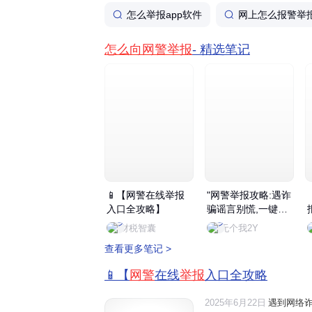
怎么举报app软件
网上怎么报警举
怎么向网警举报
- 精选笔记
📱【网警在线举报
"网警举报攻略:遇诈
入口全攻略】
骗谣言别慌,一键举
报守护安全。反诈
财税智囊
无个我2Y
中心APP和官网可
查看更多笔记 >
快速报警止付,收藏
备用更安心。"
📱【
网警
在线
举报
入口全攻略
2025年6月22日
遇到网络