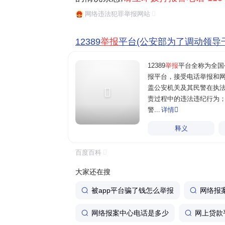
安全保卫局 京公网安备 110101020000
紧急情况
：如果涉及人身安全或正在发生
网络违法犯罪举报网站
您使用ie9及其以上版本,edge,chrom
警，不要只依赖网络举报。‌‌
网站 "网络违法犯罪信息举报网站"通知公
12389
举报
平台(公安部为了调动领导干..
12389
举报
平台全称为全国
报平台，接受电话举报和
盖公安机关及其民警在执
责过程中的违法违纪行为
警...
详情

释义
百度百科
大家还在搜
需要我帮你整理一份举报材料的必备要素
据。
被app平台骗了钱怎么举报
网络报
网络报案中心电话是多少
网上贷款