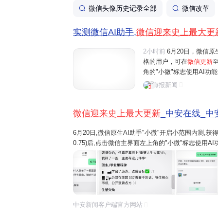
微信头像历史记录全部
微信改革
实测微信AI助手,
微信迎来史上最大更
2小时前
6月20日，微信原
格的用户，可在
微信更新
角的"小微"标志使用AI
微"的互动。界面新闻记者
海报新闻
体验还是功能丰富程度来看，
微信迎来史上最大更新
_中安在线_中
6月20日,微信原生AI助手"小微"开启小范围内测,
0.75)后,点击微信主界面左上角的"小微"标志使用
微"的互动。 界面新闻记者在第一时间体验了"小微
看,这都是称得上是微...
中安新闻客户端官方网站