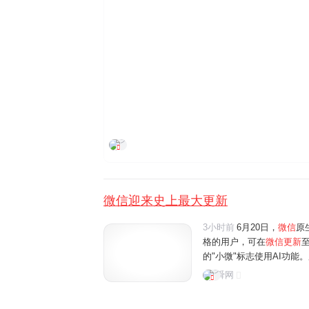
界面新闻
微信迎来史上最大更新
3小时前
6月20日，
微信
原
格的用户，可在
微信更新
至
的"小微"标志使用AI功
微"的互动。界面新闻记者
舜网
体验还是功能丰富程度来