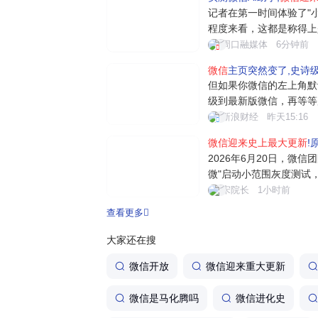
记者在第一时间体验了"
程度来看，这都是称得上
微"后，用户可通过文字
周口融媒体
6分钟前
对话、文件阅读、设置提
微信
主页突然变了,史诗
等。例如"给妈妈发生日快
但如果你微信的左上角默
值得关注
级到最新版微信，再等等
别？可能有人会问：之前
新浪财经
昨天15:16
件、文章提炼等 AI 功
微信迎来史上最大更新
!
大。之前那些 AI 功能完
2026年6月20日，微信
微"启动小范围灰度测试
民级应用正式进军AI领
宋院长
1小时前
件概述：绿色眼睛图标引
查看更多
界面左上角出现了一个绿
标注着"...
大家还在搜
微信开放
微信迎来重大更新
微信是马化腾吗
微信进化史