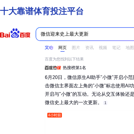
十大靠谱体育投注平台
时间不限
所有网页和文件
站点内检索
网页
图片
资讯
视频
笔记
地图
百度为您找到以下结果
热搜榜第1名
6月20日，微信原生AI助手"小微"开启
击微信主界面左上角的"小微"标志使用A
开启与"小微"的互动。无论从交互体验还
微信史上最大的一次更新。‌‌
1
4小时前