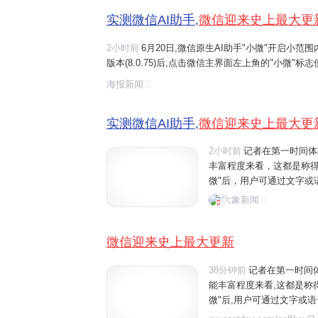
实测微信AI助手,
微信迎来史上最大更
2小时前
6月20日,微信原生AI助手"小微"开启小范
版本(8.0.75)后,点击微信主界面左上角的"小微"
启与"小微"的互动。 界面新闻记者在第一时间体验
海报新闻
程度来看,这都是称得上是微...
实测微信AI助手,
微信迎来史上最大更
2小时前
记者在第一时间体
丰富程度来看，这都是称
微"后，用户可通过文字或
话、文件阅读、设置提醒
大象新闻
如"给妈妈发生日快乐"、"转
微信迎来史上最大更新
38分钟前
记者在第一时间
能丰富程度来看,这都是称
微"后,用户可通过文字或
件阅读、设置提醒、发送消