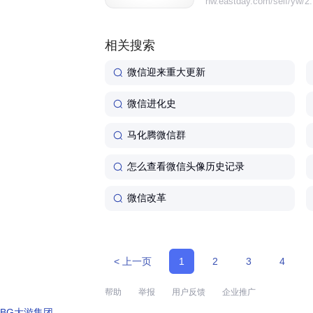
nw.eastday.com/self/yw/2.
发生日快乐"、"转账给XXX
相关搜索
微信迎来重大更新
微信进化史
马化腾微信群
怎么查看微信头像历史记录
微信改革
< 上一页
1
2
3
4
帮助
举报
用户反馈
企业推广
BG大游集团