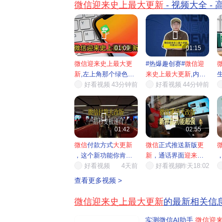
微信迎来史上最大更新
- 视频大全 -


01:09
01:15
微信迎来史上最大更
#热爆趣创赛#
微信迎
新
,左上角那个绿色眼
来史上最大更新
,内置
睛的...
好看视频
43分钟前
AI小...
好看视频
44分钟前
一


01:42
02:55
微信
付款方式
大更新
微信
正式推送新版
更
，这个新功能你肯定
新
，通话界面
迎来
全
没试过
好看视频
4天前
面升级
好看视频
昨天18:02
痛
查看更多视频 >
微信迎来史上最大更新
的最新相关信
实测微信AI助手,
微信迎