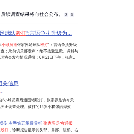
后续调查结果将向社会公布。‌‌
2
5
足球队
殴打
":言语争执升级为...
岁
小球员遭
张家界足球队
殴打
"：言语争执升级
调查；此前俱乐部发声：绝不接受道歉、调解与
足球协会发布情况通报：6月21日下午，张家界
在广州市广东铭途足球训练场进行交流赛，双方
为肢体冲突，造成不良社会影响，对此我们深
相关信息
打
"
14岁小球员赛后遭围堵殴打，张家界足协今天
机关正调查处理。被打的14岁小将张皓烨效力
刚随U15国少队击败过意大利。而在昨天的交
显示：除了头部、腹部
处损伤,右手第五掌骨骨折
张家界足协通报
队
殴打
，诊断报告显示其头部、鼻部、腹部、右