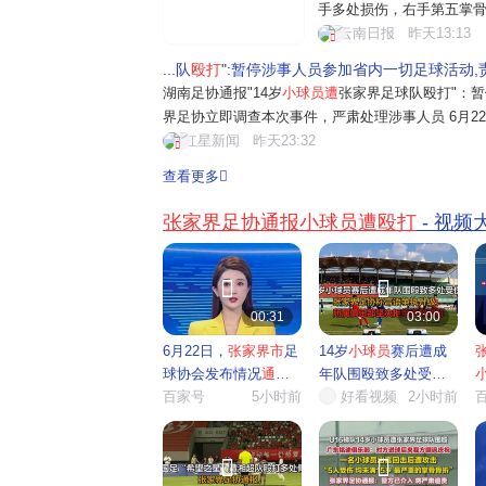
手多处损伤，右手第五掌骨
球协会发布情况通报：6月
云南日报
昨天13:13
广州市广东铭途足球训练
...队
殴打
":暂停涉事人员参加省内一切足球活动,
肢体冲突，造成不良社会影响
湖南足协通报"14岁
小球员遭
张家界足球队殴打"：
界足协立即调查本次事件，严肃处理涉事人员 6月2
队与广东铭途梯队交流赛有关情况的声明》，即日
红星新闻
昨天23:32
内一切足球活动。责成张家界市足球协会立即...
查看更多
张家界足协通报小球员遭殴打
- 视频


00:31
03:00
6月22日，
张家界市
足
14岁
小球员
赛后遭成
球协会发布情况
通报
年队围殴致多处受
：第...
百家号
5小时前
伤，
好看视频
张家
...
2小时前
队

