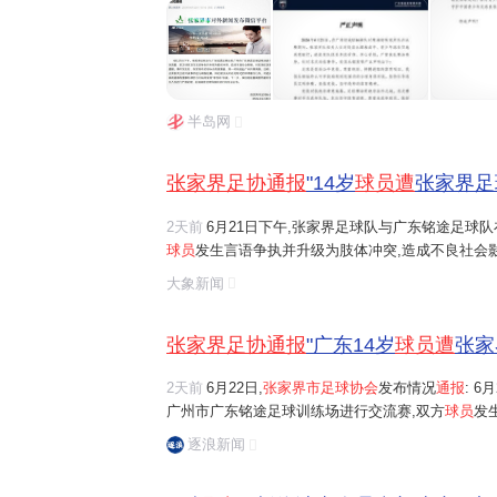
响,对此我们深表遗憾。事件发生后,张家界市足球协
前,公安机关正在对该事件进行调查处置。我们坚决反.
半岛网
张家界足协通报
"14岁
球员遭
张家界足
2天前
6月21日下午,张家界足球队与广东铭途足球
球员
发生言语争执并升级为肢体冲突,造成不良社会影
足球协会
高度重视,第一时间赶赴广州开展调查.目前
大象新闻
决反对任何形式的球场
暴力
行为,对违反体育道德和..
张家界足协通报
"广东14岁
球员遭
张家
2天前
6月22日,
张家界市足球协会
发布情况
通报
: 
广州市广东铭途足球训练场进行交流赛,双方
球员
发
响,对此我们深表遗憾。事件发生后,张家界市足球协会
逐浪新闻