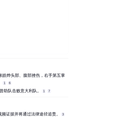
00:08
员张皓烨头部、腹部挫伤，右手第五掌
‌
1
6
曾助队击败意大利队。‌‌
1
7
频证据并将通过法律途径追责。‌‌
3