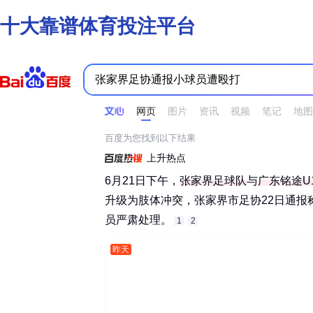
十大靠谱体育投注平台
时间不限
所有网页和文件
站点内检索
网页
图片
资讯
视频
笔记
地图
百度为您找到以下结果
上升热点
6月21日下午，
张家界足球队
与
广东铭途U
升级为肢体冲突，张家界市足协22日通报
员严肃处理。‌‌
1
2
昨天