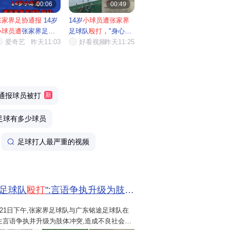
00:06
00:49
张家界足协通报
14岁
14岁
小球员遭张家界
小球员遭
张家界足球
足球队
殴打
，"身心双
队
殴打
爱奇艺
昨天11:03
重重...
好看视频
昨天11:25
通报球员被打
新
足球有多少球员
足球打人最严重的视频
足球队
殴打
":言语争执升级为肢体...
6月21日下午,张家界足球队与广东铭途足球队在
生言语争执并升级为肢体冲突,造成不良社会影