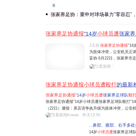
6
张家界足协
：重申对球场暴力"零容忍"，
张家界足协通报
"14岁
小球员遭
张家界
2天前
张家界足协通报
"14
为肢体冲突，公安机关正
妥协 6月22日，张家界市
足球队与广东铭途足球队
红星新闻
球员发生言语争执并升级
表...
张家界足协通报小球员遭殴打
的最新
张家界足协通报
"14岁
小球员遭
张家界足球队
殴
张家界足协通报"14岁小球员遭张家界足球队殴打"
（22日）通报：系言语争执升级为肢体冲突，公安
于广东铭途足球队，是国内顶尖足球苗子，今年4月
看看新闻Knews
昨天13:50
流赛中，他竟遭张家界成年队多人殴打。诊断报告
...鼻部、腹部、右手多
14岁
小球员遭
张家界足球