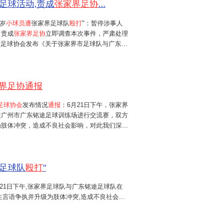
足球活动,责成
张家界足协
...
4岁
小球员遭
张家界足球队
殴打
"：暂停涉事人
，责成
张家界足协
立即调查本次事件，严肃处理
南省足球协会发布《关于张家界市足球队与广东铭
声明》，即日起，暂停本次事件中的相关涉事人
活动。责成
张家界市足球协会
立即...
界足协通报
足球协会
发布情况
通报
：6月21日下午，张家界
在广州市广东铭途足球训练场进行交流赛，双方
为肢体冲突，造成不良社会影响，对此我们深表
界市足球协会高度重视，第一时间赶赴广州开展
对该事件进行调查处置。我们...
足球队
殴打
"
6月21日下午,张家界足球队与广东铭途足球队在
生言语争执并升级为肢体冲突,造成不良社会影
协会高度重视,第一时间赶赴广州开展调查。目
.