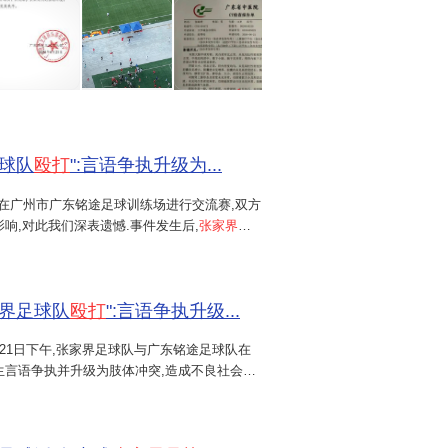
会高度重视,第一时间赶赴广州开展调查。目
..
6
球队
殴打
":言语争执升级为...
队在广州市广东铭途足球训练场进行交流赛,双方
响,对此我们深表遗憾.事件发生后,
张家界市
,公安机关正在对该事件进行调查处置.我们坚
.
界足球队
殴打
":言语争执升级...
6月21日下午,张家界足球队与广东铭途足球队在
生言语争执并升级为肢体冲突,造成不良社会影
高度重视...