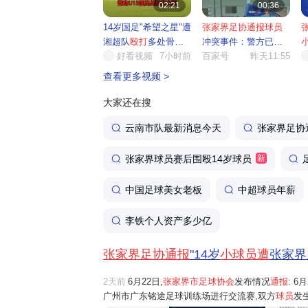
02:21
00:36
14岁国足"希望之星"遭
张家界足协通报球员
湘超队
殴打
多处骨
冲突事件：警方已介
折，...
好看视频
7小时前
入，将...
百家号
昨天11:55
查看更多视频 >
大家还在搜
云南市队最新消息今天
张家界足协
张家界球员赛后围殴14岁球员
新
中国足球美女老板
中超球员年薪
李铁个人资产多少亿
张家界足协通报
"14岁
小球员遭
张家界
2天前
6月22日,
张家界市足球协会
发布情况
通报
: 
广州市广东铭途足球训练场进行交流赛,双方
球员
发