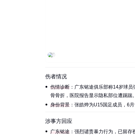
社会温度计
伤者情况
伤情诊断
：广东铭途俱乐部称14岁球
骨骨折，医院报告显示隐私部位遭踢踹。‌
身份背景
：张皓烨为U15国足成员，6月
涉事方回应
广东铭途
：强烈谴责暴力行为，已留存视