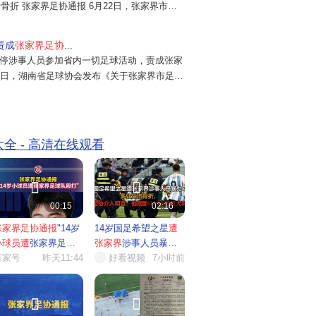
骨折 张家界足协通报 6月22日，张家界市足
21日下午，张家界足球队与广东铭途足球队在
场进行交流赛，双方球员发生言语争执并升级为
责成
张家界足协
...
，对此我们深表遗憾...
暂停涉事人员参加省内一切足球活动，责成张家
2日，湖南省足球协会发布《关于张家界市足球
起，暂停本次事件中的相关涉事人员参加湖南省
大全 - 高清在线观看


00:15
02:16
张家界足协通报
"14岁
14岁国足希望之星
遭
小球员遭
张家界足球
张家界
涉事人员暴力
殴...
百家号
昨天11:44
殴打
好看视频
，...
7小时前

