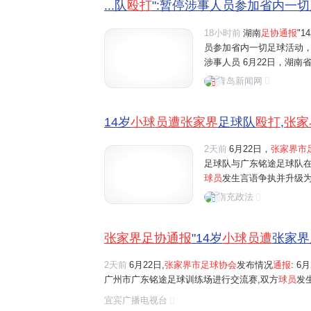
...队
殴打
":暂停涉事人员参加省内一切
18小时前
湖南
足协通报
"1
员参加省内一切足球活动
涉事人员 6月22日，湖
途梯队交流赛有关情况的
青岛新闻网
员参加湖南省内一切足球
14岁
小球员遭张家界
足球队
殴打
,
张家
2天前
6月22日，
张家界市
足球队与广东铭途足球队
球员
发生言语争执并升级
遗憾。事件发生后，张家
南充政法
调查。目前，公安机关正在
张家界足协通报
"14岁
小球员遭
张家界
2天前
6月22日,
张家界市足球协会
发布情况
通报
: 
广州市广东铭途足球训练场进行交流赛,双方
球员
发
响,对此我们深表遗憾。 事件发生后,张家界市足球
宜宾广播电视台
前,公安机关正在对该事件进行调查处置。我们坚决..