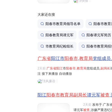
新快报
大家还在搜
阳春市教育局领导名单
阳春市教育
阳春教育局谭元军
阳春谭元军简历
市教育局纪检组长
阳春市教育局招
广东省
阳江市
阳春市
,
教育局
党组成员
2天前
广东省阳江
市
阳春市,教育局
党组成员,
副局长
注 接下来播放 自动播放
清风廉语
阳江
阳春市教育局副局长
谭元军
被查
2天前
发布于:广东省 
视频
谭元军
被查
,涉嫌严重违纪违