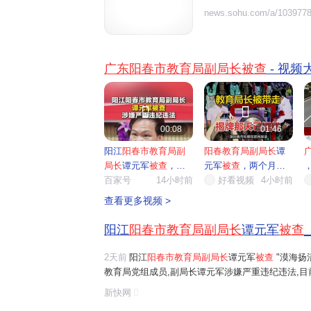

news.sohu.com/a/1039778
广东阳春市教育局副局长被查
- 视频


00:08
01:46
阳江
阳春市教育局副
阳春教育局副局长
谭
局长
谭元军
被查
，涉
元军
被查
，两个月前
嫌严重...
百家号
14小时前
还在校...
好看视频
4小时前
查看更多视频 >
阳江
阳春市教育局副局长
谭元军
被查
2天前
阳江
阳春市教育局副局长
谭元军
被查
"漠海扬清"
教育局党组成员,副局长谭元军涉嫌严重违纪违法,目
来源:"漠海扬清"微信公众号 责编:赵静明 特别声
新快网
来源的内容除外),任何媒体,网站或个人...