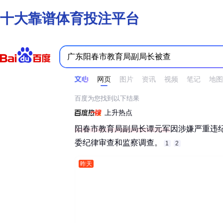
十大靠谱体育投注平台
时间不限
所有网页和文件
站点内检索
网页
图片
资讯
视频
笔记
地图
百度为您找到以下结果
上升热点
阳春市教育局副局长谭元军
因涉嫌严重违纪
委纪律审查和监察调查。‌‌
1
2
昨天