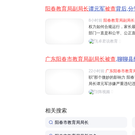
阳春教育局副局长
谭元军
被查
背后,分
8小时前
阳春教育局副局长
权力如何合规运行，家长最
部门一直是和公平、公正
关乎每个家庭的希望。教
兆卓君说教育
会只是个人层面的事，而是
广东阳春市教育局副局长被查
,聊聊县
22小时前
广东阳春市教育
职"那个微妙的影响力 阳
局长谭元军涉嫌严重违纪
教育圈读者理解。县级教
矩阵视频
事财务"一支笔"，若干副局
相关搜索
阳春市教育局局长