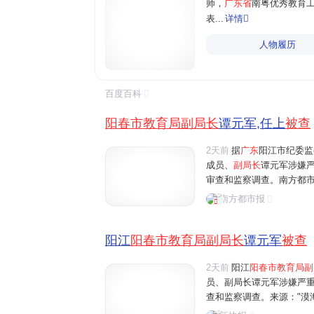
师，
广东省
南粤优秀教育
表...
详情

人物履历
百度百科
阳春市教育局副局长
谭元军,任上
被查
2天前
据
广东
阳江市纪委监
成员、
副局长
谭元军涉嫌
审查和监察调查。南方都市报
致杭
南方都市报
阳江
阳春市教育局副局长
谭元军
被查
2天前
阳江
阳春市教育局副
员、副局长谭元军涉嫌严
查和监察调查。来源："漠