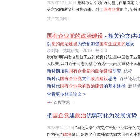
制度上"硬约束"
：
2025年12月15日
把稳政治引领"方向盘",在举旗定
决定党的建设方向和效果。对于
国有企业
而言,坚持
党建入章
：把党建工作要求写入公司
道路前进的生命线。加强政治引领,意味着必须将
党
共产党员网
前置程序
：重大经营管理事项必须
党和国家事业同频共振。这不仅是巩固党的执政基础的
层决策，厘清权责边界 。‌‌
国有企业党的政治建设
- 相关论文(共1
人员上"双向进入"
：
以
党的政治建设
为统领加强
国有企业党的
建设
余剑锋
-
党建研究
-
2019
-
被引:0
推行党委书记和董事长"
一肩挑
"，
旗帜鲜明讲政治是核工业的优良传统,是中国核工业
会、经理层 。
大以来,以习近平同志为核心的党中央高度重视中国核
新时期加强
国有企业党的政治建设
研究
优格
落实"交叉任职"，确保党组织意图在决
新时代
国有企业党
支部
政治建设
思考
百科论坛
业务上"深融合"
：
新时代
国有企业党的政治建设
的基本途径
新丝
避免
党建和业务
"
两张皮
"，围绕生
查看更多相关论文 >
检验党建成效 。
百度学术

设立
党员责任区
、
示范岗
、
突击队
，
把
国企党
建
政治
优势转化为发展优势_
责任上"严考核"
：
2025年1月17日
"国之大者",切实扛牢党中央赋予的
压实
党委主体责任
、
书记第一责任
作为根本
政治
原则,始终坚守做强做优做大国有资本