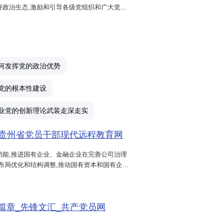
好政治生态,激励和引导各级党组织和广大党员
正的
政治生态
，坚决纠正庸俗化现象 。‌‌
定"四个自信",做到"两个维护",保证党对国有企
传承国企优良传统 。
增强员工的归属感和使命感 。‌‌
何发挥党的政治优势
党的根本性建设
业党的创新理论武装走深走实
-贵州省党员干部现代远程教育网
功能,推进国有企业、金融企业在完善公司治理
布局优化和结构调整,推动国有资本和国有企业
二十大精神,国资国企系统要聚焦增强
国有企业
篇章_先锋文汇_共产党员网