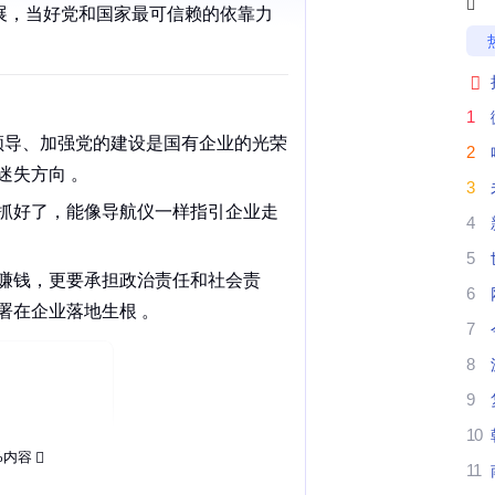

展，当好党和国家最可信赖的依靠力

1
领导
、加强
党的建设
是国有企业的光荣
2
迷失方向 。
3
抓好了，能像导航仪一样指引企业走
4
5
赚钱，更要承担政治责任和社会责
6
企业落地生根 。‌‌
7
8
9
10
%内容
11