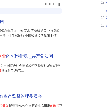
12
13
14
员网
15
保利集团:心中有罗盘 亮剑破难关 上海隧道:
一流企业保驾护航 中国诚通控股集团:让党组
发展脊梁
上行动上同党中央保持高度一致 。
国家事业大局中去谋划，不搞"小圈
企业
的"根"和"魂"_共产党员网
作为中国特色社会主义经济的顶梁柱,必须旗帜
设
摆在首位,增强...
企业、进车间、进班组、进头脑 。
的实际问题，避免学用脱节 。‌‌
国有资产监督管理委员会
制度，让党内生活有辣味、有实效 。
治建设
摆在首位,强化国有企业党组织
的政治
功