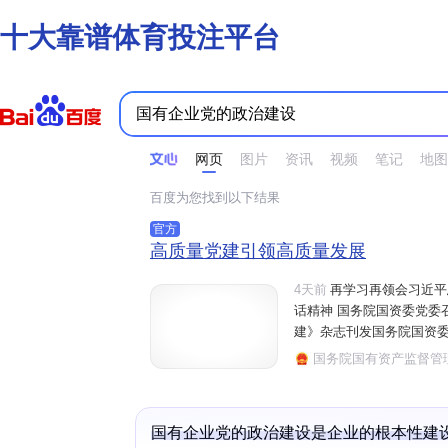
十大靠谱体育投注平台
时间不限
所有网页和文件
站点内检索
网页
图片
资讯
视频
笔记
地图
百度为您找到以下结果
官方
高质量党建引领高质量发展
4天前
再学习再领会习近平
话精神 国务院国资委党委
建》杂志刊发国务院国资委
高质量发展 《机关党建研
国务院国有资产监督管
风建设新成效为国资央企高
国有企业
党的政治建设
是企业的根本性建