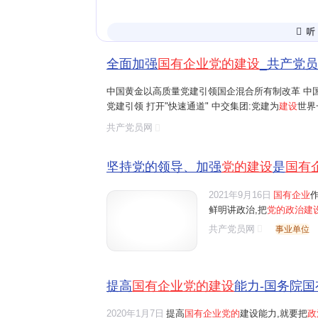
全面加强
国有企业党的建设
_共产党
具体都要抓些啥
中国黄金以高质量党建引领国企混合所有制改革 中国
党建引领 打开"快速通道" 中交集团:党建为
建设
世界
把稳政治方向
：
织做"处僵治困"的"顶梁柱" 中国铁建:红色支点撑起
共产党员网
坚决做到"
两个维护
"，在思想上政治
提高政治站位，把企业工作放到党和
坚持党的领导、加强
党的建设
是
国有
子" 。‌‌
2021年9月16日
国有企业
强化理论武装
：
鲜明讲政治,把
党的政治建
共产党员网
事业单位
深入学习党的创新理论，让新思想进
用理论指导实践，解决企业改革发展中
严肃政治生活
：
提高
国有企业党的建设
能力-国务院
严格落实"
三会一课
"、
民主生活会
等
2020年1月7日
提高
国有企业党的
建设能力,就要把
政