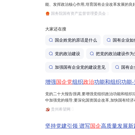
能、发挥政治核心作用,培育国有企业改革发展的良
严明
政治纪律
和规矩，营造风清气
干部提高政治站位,提升政治能力,树牢"四个意识",坚
国务院国有资产监督管理委员会
培育政治文化
：
业政治上的领导,推动国有企业党的建设质量...
弘扬忠诚老实、公道正派等价值观，
大家还在搜
选树先进典型，用身边事教育身边人，
国企姓党的原话是什么
国有企业如
党的政治建设
把党的政治建设作为
加强国有企业党的建设意见
国有企
增强
国企党
组织
政治
功能和组织功能
党的二十大报告强调,要增强党组织政治功能和组织
中加强党的领导;要深化国资国企改革,加快国有经济
做强做优做大,提升企业核心竞争力。学习贯彻党的
贵州希望网
党
组织政治功能和组织功能,以
党的政
...
怎么落地才见效
坚持党建引领 谱写
国企
高质量发展新