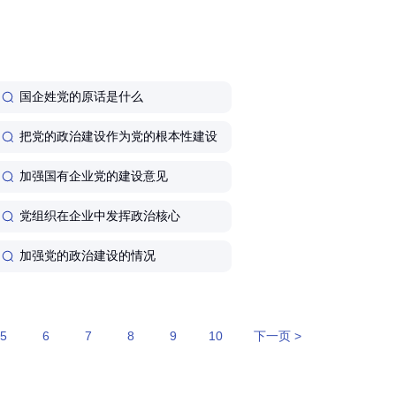
展新质生产力的鲜明导向,把
国企党
建政治优势
激励
挂钩，倒逼责任落实 。‌‌
...
国企姓党的原话是什么
把党的政治建设作为党的根本性建设
加强国有企业党的建设意见
党组织在企业中发挥政治核心
加强党的政治建设的情况
成功案例吗？可以更直观理解如何落
5
6
7
8
9
10
下一页 >