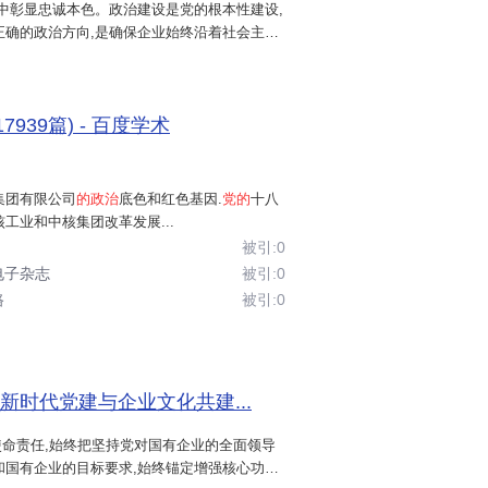
向中彰显忠诚本色。政治建设是党的根本性建设,
正确的政治方向,是确保企业始终沿着社会主义
章程，明确党组织的法定地位 。
的政治建设
摆在首位,确保
国企
改革发展始终与
先经党委研究讨论，再由董事会或经理
必...
7939篇) - 百度学术
党委班子成员通过法定程序进入董事
集团有限公司
的政治
底色和红色基因.
党的
十八
工业和中核集团改革发展...
被引:0
策层和执行层得到充分体现 。‌‌
电子杂志
被引:0
路
被引:0
产经营开展党建工作，用企业发展成果
让党员在攻坚克难中冲在前面 。‌‌
新时代党建与企业文化共建...
使命责任,始终把坚持党对国有企业的全面领导
，建立
党建责任考核评价体系
。
和国有企业的目标要求,始终锚定增强核心功