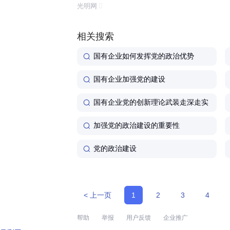
能、提升核心竞争力的中心任务,始终坚持培育和发
光明网
将
党建考核
与
领导人员任免
、
薪酬
转化为发展优势,以国家电网高质量发展为强国
建设
、
相关搜索
国有企业如何发挥党的政治优势
国有企业加强党的建设
国有企业党的创新理论武装走深走实
加强党的政治建设的重要性
党的政治建设
需要我帮你梳理国有企业政治建设的典型
地见效。
< 上一页
1
2
3
4
帮助
举报
用户反馈
企业推广