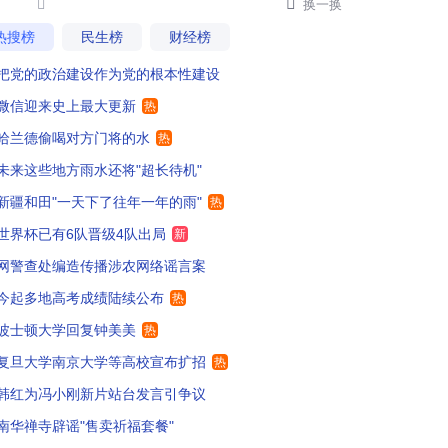


换一换
热搜榜
民生榜
财经榜
把党的政治建设作为党的根本性建设
微信迎来史上最大更新
热
哈兰德偷喝对方门将的水
热
未来这些地方雨水还将"超长待机"
新疆和田"一天下了往年一年的雨"
热
世界杯已有6队晋级4队出局
新
网警查处编造传播涉农网络谣言案
今起多地高考成绩陆续公布
热
波士顿大学回复钟美美
热
复旦大学南京大学等高校宣布扩招
热
韩红为冯小刚新片站台发言引争议
南华禅寺辟谣"售卖祈福套餐"