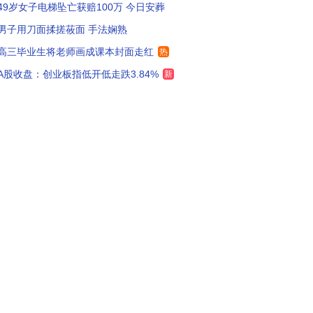
49岁女子电梯坠亡获赔100万 今日安葬
男子用刀面揉搓莜面 手法娴熟
高三毕业生将老师画成课本封面走红
热
A股收盘：创业板指低开低走跌3.84%
新