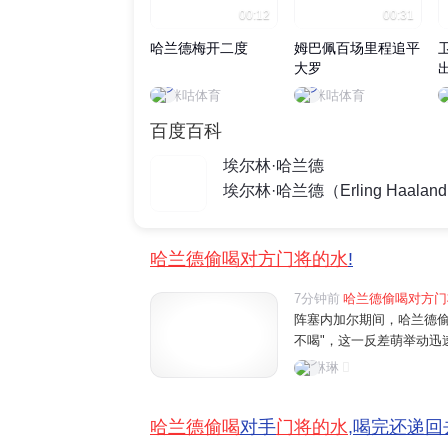
00:12
00:31
哈兰德梅开二度
姆巴佩百场里程追平
大罗
咪咕体育
咪咕体育
百度百科
埃尔林·哈兰德
哈兰德偷喝对方门将的水
!
7分钟前
哈兰德偷喝对方门
阵塞内加尔期间，哈兰德偷
不喝"，这一反差萌举动迅速
威3-2战胜塞内加尔的世
琳琳
演了以下操作：偷水喝：
哈兰德偷喝
对手
门将的水
,喝完还递回去