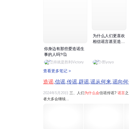
为什么人们更喜欢
相信谣言甚至造谣
呢?
你身边有那些爱造谣生
事的人吗?🤔
坚持就是胜利Victory
小邢yoyo
查看更多笔记 >
造谣
,信谣,传谣,辟谣,谣从何来,谣向
2024年5月20日
三、人们
为什么会
信谣传谣?
谣言
之
者大多会继续...