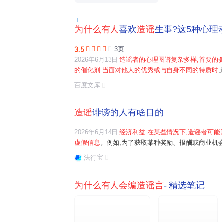

为什么有人
喜欢
造谣
生事?这5种心理
3.5
3页
2026年6月13日
造谣者的心理图谱复杂多样,首要的
的催化剂.当面对他人的优秀或与自身不同的特质时
低他人的虚假信息,成为他们缓解自身焦虑,获取虚假
百度文库
的渴求是另一大动力.通过制造耸人听闻,突破常规的".
造谣
诽谤的人有啥目的
2026年6月14日
经济利益:在某些情况下,造谣者可
虚假信息
。例如,为了获取某种奖励、报酬或商业机
移视线
掩盖真相
:造谣者可能为了掩盖自己的不当行
法行宝
视线,从而逃避应承担的责任。
为什么有人会编造谣言
- 精选笔记