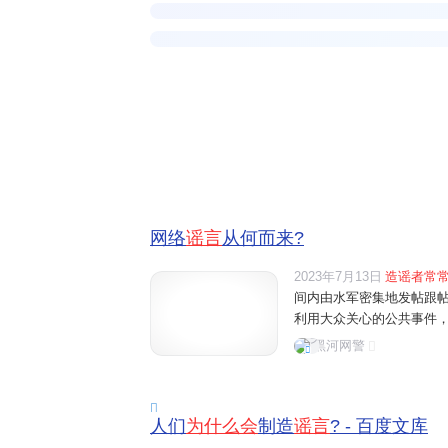
网络
谣言
从何而来?
2023年7月13日
造谣者常
间内由水军密集地发帖跟
利用大众关心的公共事件
息，一边添油加醋地曲解
黑河网警
构事件，并借此操纵舆论

人们
为什么会
制造
谣言
? - 百度文库