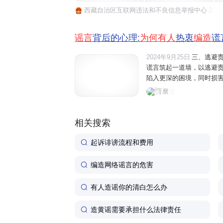
西藏自治区互联网违法和不良信息举报中心
谣言
背后的心理:
为何有人
热衷
编造
谎
2024年9月25日
三、逃避
谎言筑起一道墙，以逃避
陷入更深的困境，同时损
渴求、对完美形象的追求
胥縻
谣言
与撒谎行为，无论出于
相关搜索
起诉诽谤流程和费用
编造网络谣言的危害
有人造谣你的清白怎么办
造黄谣需要承担什么法律责任