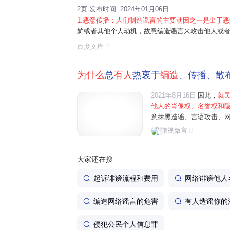
2页 发布时间: 2024年01月06日
1.恶意传播：人们制造谣言的主要动因之一是出于
妒或者其他个人动机，故意编造谣言来攻击他人或者
言是为了追求自身的成就感
。通过传播虚假信息，
百度文库
一定的满足感。3.心理安慰：人们可能会制造...
为什么
总
有人
热衷于
编造
、传播、散
2021年8月16日
因此，
就
他人的肖像权、名誉权和
意抹黑造谣、言语攻击、
处罚法》第四十二条规定，
律视微言
元以下罚款；情节较重的，处
大家还在搜
起诉诽谤流程和费用
网络诽谤他人
编造网络谣言的危害
有人造谣你的
侵犯公民个人信息罪