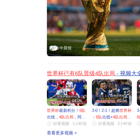
鲁中晨报
世界杯已有6队晋级4队出局
- 视频大


04:04
05:54
世界杯
最新积分！
6队
3-0！2-1！超燃
世界杯
3
出线，
4队出局
，阿根
：
6队
出线+
4队出局
6
廷锁...
好看视频
1小时前
明天...
好看视频
2小时前
4.
查看更多视频 >