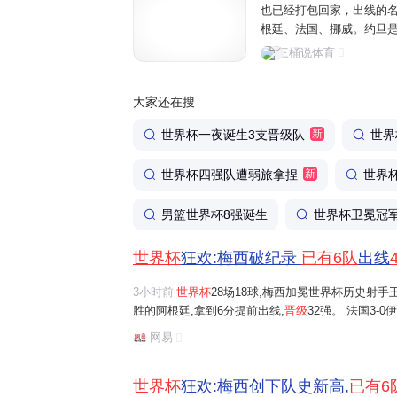
也已经打包回家，出线的
根廷、法国、挪威。约旦
乌勒万打进了队史首个
世
三桶说体育
赛日的首场是凌晨1点的葡萄
大家还在搜
世界杯一夜诞生3支晋级队
新
世界
世界杯四强队遭弱旅拿捏
新
世界杯
男篮世界杯8强诞生
世界杯卫冕冠
世界杯
狂欢:梅西破纪录
已有6队
出线
3小时前
世界杯
28场18球,梅西加冕世界杯历史射手
胜的阿根廷,拿到6分提前出线,
晋级
32强。 法国3-
前锁定32强席位。 姆巴佩梅开二度,世界杯16场16
网易
2射手,只落后梅西2球。金球先生登贝莱1...
世界杯
狂欢:梅西创下队史新高,
已有6