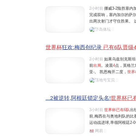
2小时前
挪威3-2险胜塞
完成双响，塞内加尔的萨
出两次射门才守住胜果。 
他们出现在世界杯正赛里是
半岛体坛
日打完，
已经有6
支球队提
世界杯
狂欢:梅西创纪录
已有6队晋级
2小时前
如果乌兹别克斯坦
前
出局
。凌晨
4
点，英格兰
亚-。 凯恩梅开二度，
世界
两队同积3分，本场谁赢谁
基地号宝贝
现了防守韧性。早上7点，巴
...2被逆转,阿根廷锁定头名!
世界杯已
3小时前
世界杯已有6队
出
前,梅西在与奥地利队的比
运动战进球,率领阿根廷2-
根廷队的5粒进球。目前梅
网易
德均打入4球,并列第2。