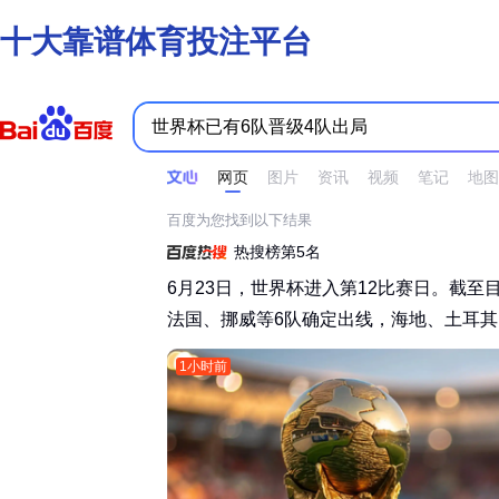
十大靠谱体育投注平台
时间不限
所有网页和文件
站点内检索
网页
图片
资讯
视频
笔记
地图
百度为您找到以下结果
热搜榜第5名
6月23日，世界杯进入第12比赛日。截
法国、挪威等6队确定出线，海地、土耳其、
1小时前