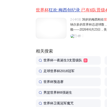
世界杯
狂欢:梅西创纪录
已有6队晋级
2小时前
39岁的梅西刚在
世
纳尔多的世界杯总进球数
额——2026年6月23日
队提前锁定32强席位，4
小桦
亚洲新军约旦，熬了两场
相关搜索
世界杯一夜诞生3支晋级队
新
足球世界杯2018冠军
世界杯预选赛
男篮世界杯8强诞生
世界杯卫冕冠军魔咒