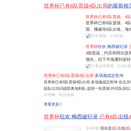
世界杯已有6队晋级4队出局
的最新相
世界杯已有6队晋级
、
4
世界杯已有6队晋级、4
国、挪威等6队出线，海
京时间23日，美加墨世
鲁中晨报
1小时前
队2比0击败奥地利队，
世界杯
狂欢:梅西破纪录
队，提前一轮出局。I组
J组首战，约旦和阿尔及
领先，但下半场遭到逆转
12个比赛日，墨西哥、
叶青足球世界
2小时前
地、土耳其、突尼斯、约
世界杯已有6队晋级4队出局
多场激战定乾坤
葡萄牙vs乌兹别克斯坦 K
世界杯已有6队晋级4队出局 多场激战定乾坤 在北京
廷队以2比0战胜奥地利队,提前一轮晋级;约旦队则以
方面,法国队以3比0大胜伊拉克队,挪威队以3比2险
中华网
41分钟前
查看更多
世界杯
狂欢:梅西破纪录
已有6队
出线
3小时前
现在是
6队
出线
4