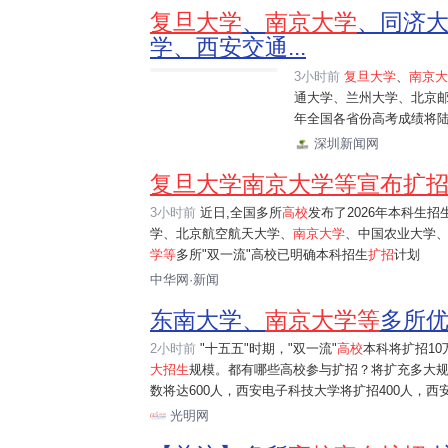
复旦大学
、
南京大学
、同济
学、西安交通...
3小时前
复旦大学
、
南京大
通大学、兰州大学、北京
年全国各省份高考成绩将陆
深圳新闻网
复旦大学南京大学等宣布扩
3小时前
近日,全国多所
高校
发布了2026年本科生招
学、北京航空航天大学、
南京大学
、中国农业大学
学等
多所"双一流"高校已明确本科招生
扩招
计划
中华网·新闻
东南大学、
南京大学等
多所
2小时前
"十五五"时期，"双一流"
高校
本科将扩招1
大招生
规模。都有哪些高校参与扩招？将扩充多大规
数将达600人，西安电子科技大学将扩招400人，西安
光明网