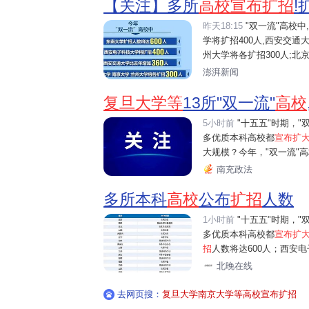
【关注】多所
高校宣布扩招
!
昨天18:15
"双一流"高校中
学将扩招400人,西安交通大
州大学将各扩招300人;北京
澎湃新闻
复旦大学等
13所"双一流"
高校
5小时前
"十五五"时期，"
多优质本科高校都
宣布扩
大规模？今年，"双一流"
南充政法
多所本科
高校
公布
扩招
人数
1小时前
"十五五"时期，"
多优质本科高校都
宣布扩
招
人数将达600人；西安电子
北晚在线
去网页搜：
复旦大学南京大学等高校宣布扩招