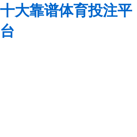
十大靠谱体育投注平
台