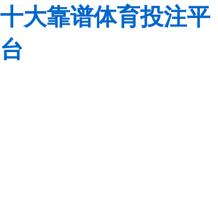
十大靠谱体育投注平
台