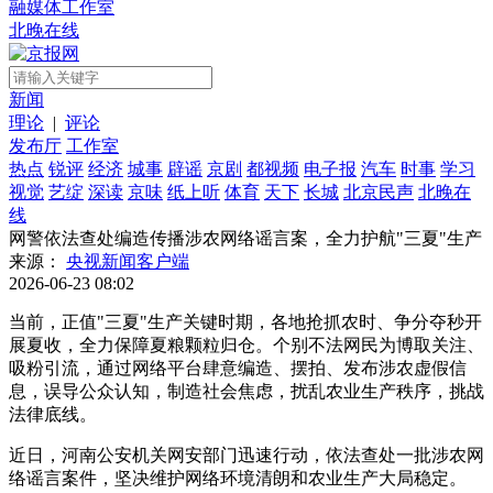
融媒体
工作室
北晚
在线
新闻
理论
|
评论
发布厅
工作室
热点
锐评
经济
城事
辟谣
京剧
都视频
电子报
汽车
时事
学习
视觉
艺绽
深读
京味
纸上听
体育
天下
长城
北京民声
北晚在
线
网警依法查处编造传播涉农网络谣言案，全力护航"三夏"生产
来源：
央视新闻客户端
2026-06-23 08:02
当前，正值"三夏"生产关键时期，各地抢抓农时、争分夺秒开
展夏收，全力保障夏粮颗粒归仓。个别不法网民为博取关注、
吸粉引流，通过网络平台肆意编造、摆拍、发布涉农虚假信
息，误导公众认知，制造社会焦虑，扰乱农业生产秩序，挑战
法律底线。
近日，河南公安机关网安部门迅速行动，依法查处一批涉农网
络谣言案件，坚决维护网络环境清朗和农业生产大局稳定。