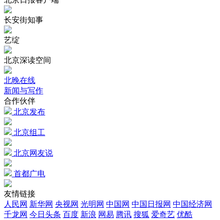
长安街知事
艺绽
北京深读空间
北晚在线
新闻与写作
合作伙伴
北京发布
北京组工
北京网友说
首都广电
友情链接
人民网
新华网
央视网
光明网
中国网
中国日报网
中国经济网
千龙网
今日头条
百度
新浪
网易
腾讯
搜狐
爱奇艺
优酷