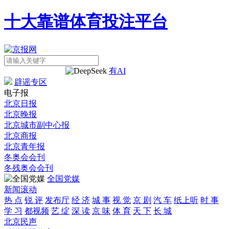
十大靠谱体育投注平台
有AI
辟谣专区
电子报
北京日报
北京晚报
北京城市副中心报
北京商报
北京青年报
冬奥会会刊
冬残奥会会刊
全国党媒
新闻滚动
热 点
锐 评
发布厅
经 济
城 事
视 觉
京 剧
汽 车
纸上听
时 事
学 习
都视频
艺 绽
深 读
京 味
体 育
天 下
长 城
北京
民声