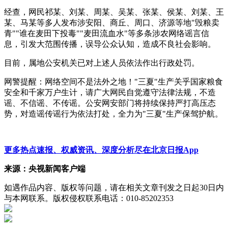
经查，网民祁某、刘某、周某、吴某、张某、侯某、刘某、王
某、马某等多人发布涉安阳、商丘、周口、济源等地"毁粮卖
青""谁在麦田下投毒""麦田流血水"等多条涉农网络谣言信
息，引发大范围传播，误导公众认知，造成不良社会影响。
目前，属地公安机关已对上述人员依法作出行政处罚。
网警提醒：网络空间不是法外之地！"三夏"生产关乎国家粮食
安全和千家万户生计，请广大网民自觉遵守法律法规，不造
谣、不信谣、不传谣。公安网安部门将持续保持严打高压态
势，对造谣传谣行为依法打处，全力为"三夏"生产保驾护航。
更多热点速报、权威资讯、深度分析尽在北京日报App
来源：央视新闻客户端
如遇作品内容、版权等问题，请在相关文章刊发之日起30日内
与本网联系。版权侵权联系电话：010-85202353