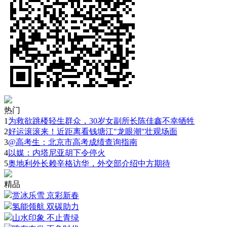
热门
1
为救欲跳楼轻生群众，30岁女副所长陈佳鑫不幸牺牲
2
好运滚滚来！近距离看钱塘江"龙眼潮"壮观场面
3
@高考生：北京市高考成绩查询指南
4
以媒：内塔尼亚胡下令停火
5
奥地利外长赖辛格访华，外交部介绍中方期待
精品
赏冰乐雪 京彩新春
氢能领航 双碳助力
山水印象 不止青绿