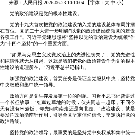
来源：人民日报 2026-06-23 10:10:04
【字体：
大
中
小
】
党的政治建设是党的根本性建设。
党的十九大首次把党的政治建设纳入党的建设总体布局并摆
在首位。党的二十大进一步明确"以党的政治建设统领党的建设
各项工作"。习近平党建思想将"坚持以党的政治建设为统领"作
为"十四个坚持"的一个重要方面。
"如果马克思主义政党政治上的先进性丧失了，党的先进性
和纯洁性就无从谈起。这就是我们把党的政治建设作为党的根本
性建设的道理所在。"习近平总书记指出。
加强党的政治建设，首要任务是保证全党服从中央，坚持党
中央权威和集中统一领导。
政治方向是党生存发展第一位的问题。习近平总书记曾讲过
一个长征故事："红军过草地的时候，伙夫同志一起床，不问今
天有没有米煮饭，却先问向南走还是向北走。"政治建设，就是
要发挥政治指南针作用，引导全党坚定信仰信念，坚定执行党的
政治路线。
坚持党的政治领导，最重要的是坚持党中央权威和集中统一