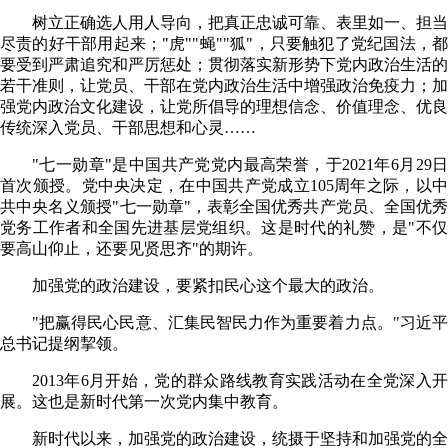
树立正确选人用人导向，把真正忠诚可靠、表里如一、担当
尽责的好干部用起来；"虎""蝇""狐"，只要触犯了党纪国法，都
要受到严肃追究和严厉惩处；贯彻落实新形势下党内政治生活的
若干准则，让党员、干部在党内政治生活中增强政治免疫力；加
强党内政治文化建设，让党所倡导的理想信念、价值理念、优良
传统深入党员、干部思想和心灵……
"七一勋章"是中国共产党党内最高荣誉，于2021年6月29日
首次颁授。党中央决定，在中国共产党成立105周年之际，以中
共中央名义颁授"七一勋章"，表彰全国优秀共产党员、全国优秀
党务工作者和全国先进基层党组织。这是时代的礼赞，是"不仅
要高山仰止，还要见贤思齐"的期许。
加强党的政治建设，要紧扣民心这个最大的政治。
"把赢得民心民意、汇集民智民力作为重要着力点。"习近平
总书记提纲挈领。
2013年6月开始，党的群众路线教育实践活动在全党深入开
展。这也是新时代第一次党内集中教育。
新时代以来，加强党的政治建设，统摄于坚持和加强党的全