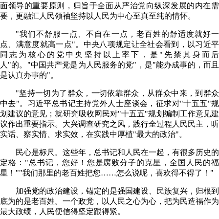
面领导的重要原则，归旨于全面从严治党向纵深发展的内在需
要，更融汇人民领袖坚持以人民为中心至真至纯的情怀。
"我们不舒服一点、不自在一点，老百姓的舒适度就好一
点、满意度就高一点"。中央八项规定让全社会看到，以习近平
同志为核心的党中央坚持以上率下，是"先禁其身而后
人"的。"中国共产党是为人民服务的党"，是"能办成事的，而且
是认真办事的"。
"坚持一切为了群众，一切依靠群众，从群众中来，到群众
中去"。习近平总书记主持党外人士座谈会，征求对"十五五"规
划建议的意见；就研究吸收网民对"十五五"规划编制工作意见建
议作出重要指示。大兴调查研究之风，践行全过程人民民主，听
实话、察实情、求实效，在实践中厚植"最大的政治"。
民心是标尺。这些年，总书记和人民在一起，有很多历史的
定格："总书记，您好！您是腐败分子的克星，全国人民的福
星！""我们那里的老百姓把您……怎么说呢，喜欢得不得了！"
加强党的政治建设，锚定的是强国建设、民族复兴，归根到
底为的是老百姓。一个政党，以人民之心为心，把为民造福作为
最大政绩，人民便信得坚定跟得紧。