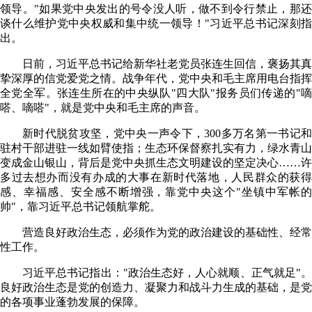
领导。"如果党中央发出的号令没人听，做不到令行禁止，那还
谈什么维护党中央权威和集中统一领导！"习近平总书记深刻指
出。
日前，习近平总书记给新华社老党员张连生回信，褒扬其真
挚深厚的信党爱党之情。战争年代，党中央和毛主席用电台指挥
全党全军。张连生所在的中央纵队"四大队"报务员们传递的"嘀
嗒、嘀嗒"，就是党中央和毛主席的声音。
新时代脱贫攻坚，党中央一声令下，300多万名第一书记和
驻村干部进驻一线如臂使指；生态环保督察扎实有力，绿水青山
变成金山银山，背后是党中央抓生态文明建设的坚定决心……许
多过去想办而没有办成的大事在新时代落地，人民群众的获得
感、幸福感、安全感不断增强，靠党中央这个"坐镇中军帐的
帅"，靠习近平总书记领航掌舵。
营造良好政治生态，必须作为党的政治建设的基础性、经常
性工作。
习近平总书记指出："政治生态好，人心就顺、正气就足"。
良好政治生态是党的创造力、凝聚力和战斗力生成的基础，是党
的各项事业蓬勃发展的保障。