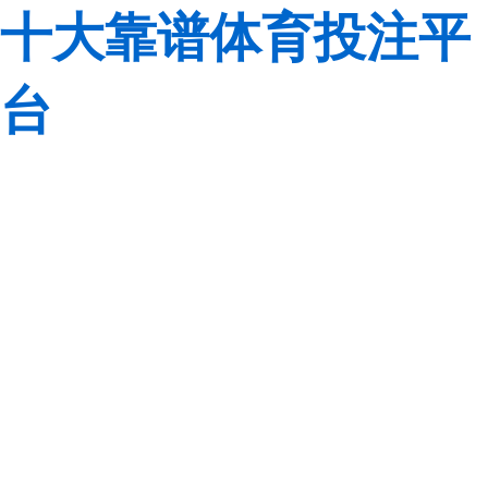
十大靠谱体育投注平
台