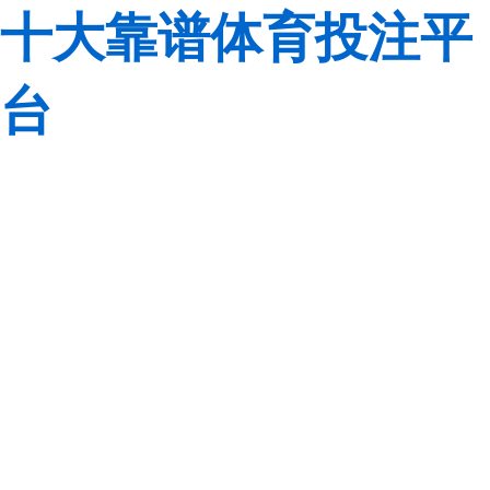
十大靠谱体育投注平
台